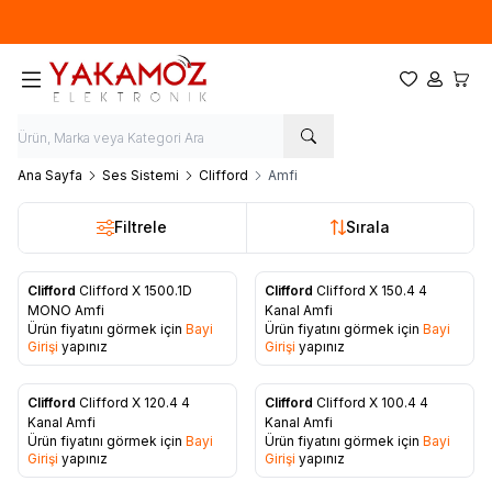
Yeni sezon ürünlerinde
%20
indirim
Favorilerim
Hesabım
Sepet
Ana Sayfa
Ses Sistemi
Clifford
Amfi
Filtrele
Sırala
Clifford
Clifford X 1500.1D
Clifford
Clifford X 150.4 4
Favorilere Ekle
Favorilere Ekle
MONO Amfi
Kanal Amfi
Ürün fiyatını görmek için
Bayi
Ürün fiyatını görmek için
Bayi
Girişi
yapınız
Girişi
yapınız
Clifford
Clifford X 120.4 4
Clifford
Clifford X 100.4 4
Favorilere Ekle
Favorilere Ekle
Kanal Amfi
Kanal Amfi
Ürün fiyatını görmek için
Bayi
Ürün fiyatını görmek için
Bayi
Girişi
yapınız
Girişi
yapınız