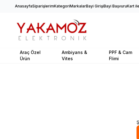
Anasayfa
Siparişlerim
Kategori
Markalar
Bayi Girişi
Bayi Başvuru
Kart i
Araç Özel
Ambiyans &
PPF & Cam
Ürün
Vites
Flimi
Ş