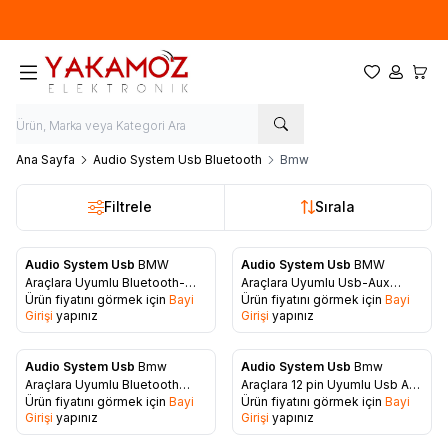
Yeni sezon ürünlerinde
%20
indirim
Favorilerim
Hesabım
Sepet
Ana Sayfa
Audio System Usb Bluetooth
Bmw
Filtrele
Sırala
Audio System Usb
BMW
Audio System Usb
BMW
Favorilere Ekle
Favorilere Ekle
Araçlara Uyumlu Bluetooth-
Araçlara Uyumlu Usb-Aux
Ürün fiyatını görmek için
Bayi
Ürün fiyatını görmek için
Bayi
Usb-Aux-SD Kart Aparatı
Aparatı
Girişi
yapınız
Girişi
yapınız
Audio System Usb
Bmw
Audio System Usb
Bmw
Favorilere Ekle
Favorilere Ekle
Araçlara Uyumlu Bluetooth
Araçlara 12 pin Uyumlu Usb Aux
Ürün fiyatını görmek için
Bayi
Ürün fiyatını görmek için
Bayi
Aparatı
Aparatı
Girişi
yapınız
Girişi
yapınız