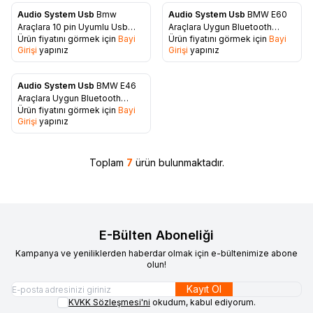
Audio System Usb
Bmw
Audio System Usb
BMW E60
Favorilere Ekle
Favorilere Ekle
Araçlara 10 pin Uyumlu Usb
Araçlara Uygun Bluetooth
Ürün fiyatını görmek için
Bayi
Ürün fiyatını görmek için
Bayi
Aux Aparatı
Aparatı
Girişi
yapınız
Girişi
yapınız
Audio System Usb
BMW E46
Favorilere Ekle
Araçlara Uygun Bluetooth
Ürün fiyatını görmek için
Bayi
Aparatı 10pin
Girişi
yapınız
Toplam
7
ürün bulunmaktadır.
E-Bülten Aboneliği
Kampanya ve yeniliklerden haberdar olmak için e-bültenimize abone
olun!
Kayıt Ol
KVKK Sözleşmesi'ni
okudum, kabul ediyorum.