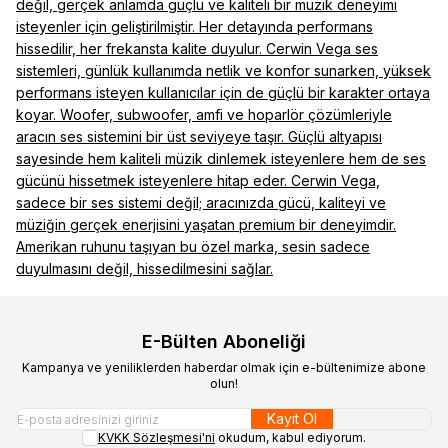
değil, gerçek anlamda güçlü ve kaliteli bir müzik deneyimi
isteyenler için geliştirilmiştir. Her detayında performans
hissedilir, her frekansta kalite duyulur. Cerwin Vega ses
sistemleri, günlük kullanımda netlik ve konfor sunarken, yüksek
performans isteyen kullanıcılar için de güçlü bir karakter ortaya
koyar. Woofer, subwoofer, amfi ve hoparlör çözümleriyle
aracın ses sistemini bir üst seviyeye taşır. Güçlü altyapısı
sayesinde hem kaliteli müzik dinlemek isteyenlere hem de ses
gücünü hissetmek isteyenlere hitap eder. Cerwin Vega,
sadece bir ses sistemi değil; aracınızda gücü, kaliteyi ve
müziğin gerçek enerjisini yaşatan premium bir deneyimdir.
Amerikan ruhunu taşıyan bu özel marka, sesin sadece
duyulmasını değil, hissedilmesini sağlar.
E-Bülten Aboneliği
Kampanya ve yeniliklerden haberdar olmak için e-bültenimize abone
olun!
Kayıt Ol
KVKK Sözleşmesi'ni
okudum, kabul ediyorum.