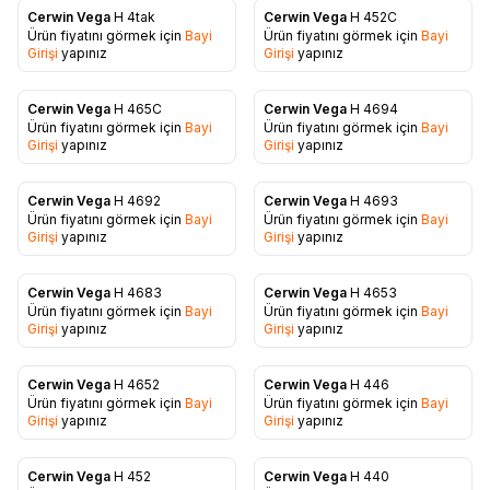
Cerwin Vega
H 4tak
Cerwin Vega
H 452C
Ürün fiyatını görmek için
Bayi
Ürün fiyatını görmek için
Bayi
Favorilere Ekle
Favorilere Ekle
Girişi
yapınız
Girişi
yapınız
Cerwin Vega
H 465C
Cerwin Vega
H 4694
Ürün fiyatını görmek için
Bayi
Ürün fiyatını görmek için
Bayi
Favorilere Ekle
Favorilere Ekle
Girişi
yapınız
Girişi
yapınız
Cerwin Vega
H 4692
Cerwin Vega
H 4693
Ürün fiyatını görmek için
Bayi
Ürün fiyatını görmek için
Bayi
Favorilere Ekle
Favorilere Ekle
Girişi
yapınız
Girişi
yapınız
Cerwin Vega
H 4683
Cerwin Vega
H 4653
Ürün fiyatını görmek için
Bayi
Ürün fiyatını görmek için
Bayi
Favorilere Ekle
Favorilere Ekle
Girişi
yapınız
Girişi
yapınız
Cerwin Vega
H 4652
Cerwin Vega
H 446
Ürün fiyatını görmek için
Bayi
Ürün fiyatını görmek için
Bayi
Favorilere Ekle
Favorilere Ekle
Girişi
yapınız
Girişi
yapınız
Cerwin Vega
H 452
Cerwin Vega
H 440