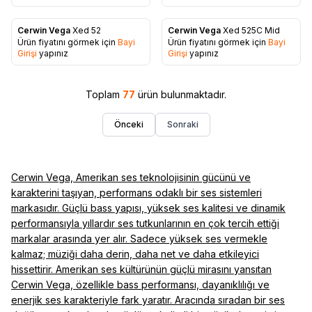
Cerwin Vega
Xed 52
Cerwin Vega
Xed 525C Mid
Ürün fiyatını görmek için
Bayi
Ürün fiyatını görmek için
Bayi
Favorilere Ekle
Favorilere Ekle
Girişi
yapınız
Girişi
yapınız
Toplam
77
ürün bulunmaktadır.
Önceki
Sonraki
Cerwin Vega, Amerikan ses teknolojisinin gücünü ve
karakterini taşıyan, performans odaklı bir ses sistemleri
markasıdır. Güçlü bass yapısı, yüksek ses kalitesi ve dinamik
performansıyla yıllardır ses tutkunlarının en çok tercih ettiği
markalar arasında yer alır. Sadece yüksek ses vermekle
kalmaz; müziği daha derin, daha net ve daha etkileyici
hissettirir. Amerikan ses kültürünün güçlü mirasını yansıtan
Cerwin Vega, özellikle bass performansı, dayanıklılığı ve
enerjik ses karakteriyle fark yaratır. Aracında sıradan bir ses