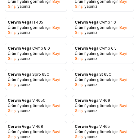
Ürün fiyatını görmek için
Bayi
Ürün fiyatını görmek için
Bayi
Favorilere Ekle
Favorilere Ekle
Girişi
yapınız
Girişi
yapınız
Cerwin Vega
H 435
Cerwin Vega
Cvmp 1.0
Ürün fiyatını görmek için
Bayi
Ürün fiyatını görmek için
Bayi
Favorilere Ekle
Favorilere Ekle
Girişi
yapınız
Girişi
yapınız
Cerwin Vega
Cvmp 8.0
Cerwin Vega
Cvmp 6.5
Ürün fiyatını görmek için
Bayi
Ürün fiyatını görmek için
Bayi
Favorilere Ekle
Favorilere Ekle
Girişi
yapınız
Girişi
yapınız
Cerwin Vega
Spro 65C
Cerwin Vega
St 65C
Ürün fiyatını görmek için
Bayi
Ürün fiyatını görmek için
Bayi
Favorilere Ekle
Favorilere Ekle
Girişi
yapınız
Girişi
yapınız
Cerwin Vega
V 465C
Cerwin Vega
V 469
Ürün fiyatını görmek için
Bayi
Ürün fiyatını görmek için
Bayi
Favorilere Ekle
Favorilere Ekle
Girişi
yapınız
Girişi
yapınız
Cerwin Vega
V 468
Cerwin Vega
V 465
Ürün fiyatını görmek için
Bayi
Ürün fiyatını görmek için
Bayi
Favorilere Ekle
Favorilere Ekle
Girişi
yapınız
Girişi
yapınız