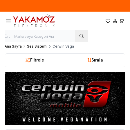
Yeni sezon ürünlerinde
%20
indirim
Favorilerim
Hesabım
Sepet
Ana Sayfa
Ses Sistemi
Cerwin Vega
Filtrele
Sırala