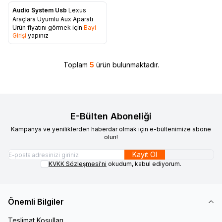
Audio System Usb
Lexus
Favorilere Ekle
Araçlara Uyumlu Aux Aparatı
Ürün fiyatını görmek için
Bayi
Girişi
yapınız
Toplam
5
ürün bulunmaktadır.
E-Bülten Aboneliği
Kampanya ve yeniliklerden haberdar olmak için e-bültenimize abone
olun!
Kayıt Ol
KVKK Sözleşmesi'ni
okudum, kabul ediyorum.
Önemli Bilgiler
Teslimat Koşulları