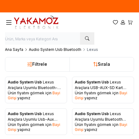
Yeni sezon ürünlerinde
%20
indirim
Favorilerim
Hesabım
Sepet
Ana Sayfa
Audio System Usb Bluetooth
Lexus
Filtrele
Sırala
Audio System Usb
Lexus
Audio System Usb
Lexus
Favorilere Ekle
Favorilere Ekle
Araçlara Uyumlu Bluetooth-
Araçlara USB-AUX-SD Kart
Ürün fiyatını görmek için
Bayi
Ürün fiyatını görmek için
Bayi
Usb-Aux-SD Kart Aparatı
Aparatı
Girişi
yapınız
Girişi
yapınız
Audio System Usb
Lexus
Audio System Usb
Lexus
Favorilere Ekle
Favorilere Ekle
Araçlara Uyumlu Usb-Aux
Araçlara Uyumlu Bluetooth
Ürün fiyatını görmek için
Bayi
Ürün fiyatını görmek için
Bayi
Aparatı
Aparatı
Girişi
yapınız
Girişi
yapınız