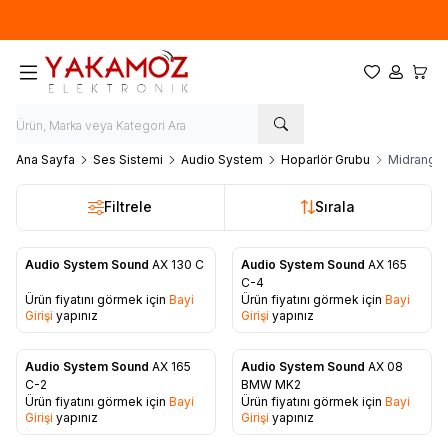
Yeni sezon ürünlerinde
%20
indirim
Favorilerim
Hesabım
Sepet
Ana Sayfa
Ses Sistemi
Audio System
Hoparlör Grubu
Midrange
Filtrele
Sırala
Audio System Sound
AX 130 C
Audio System Sound
AX 165
Favorilere Ekle
Favorilere Ekle
C-4
Ürün fiyatını görmek için
Bayi
Ürün fiyatını görmek için
Bayi
Girişi
yapınız
Girişi
yapınız
Audio System Sound
AX 165
Audio System Sound
AX 08
Favorilere Ekle
Favorilere Ekle
C-2
BMW MK2
Ürün fiyatını görmek için
Bayi
Ürün fiyatını görmek için
Bayi
Girişi
yapınız
Girişi
yapınız