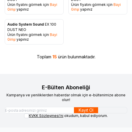
Favorilere Ekle
Favorilere Ekle
Ürün fiyatını görmek için
Bayi
Ürün fiyatını görmek için
Bayi
Girişi
yapınız
Girişi
yapınız
Audio System Sound
EX 100
Favorilere Ekle
DUST NEO
Ürün fiyatını görmek için
Bayi
Girişi
yapınız
Toplam
15
ürün bulunmaktadır.
E-Bülten Aboneliği
Kampanya ve yeniliklerden haberdar olmak için e-bültenimize abone
olun!
Kayıt Ol
KVKK Sözleşmesi'ni
okudum, kabul ediyorum.