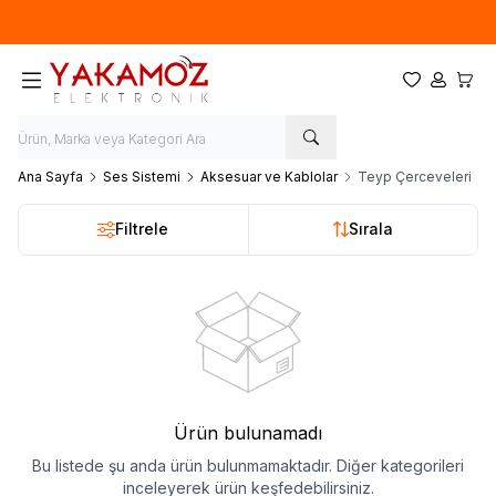
Yeni sezon ürünlerinde
%20
indirim
Favorilerim
Hesabım
Sepet
Ana Sayfa
Ses Sistemi
Aksesuar ve Kablolar
Teyp Çerceveleri
Filtrele
Sırala
Ürün bulunamadı
Bu listede şu anda ürün bulunmamaktadır. Diğer kategorileri
inceleyerek ürün keşfedebilirsiniz.