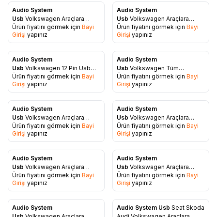
Audio System
Audio System
Favorilere Ekle
Favorilere Ekle
Usb
Volkswagen Araçlara
Usb
Volkswagen Araçlara
Ürün fiyatını görmek için
Bayi
Ürün fiyatını görmek için
Bayi
Uyumlu Aux Aparatıı
uyumlu 8 Pin Usb Aux Aparatı
Girişi
yapınız
Girişi
yapınız
Audio System
Audio System
Favorilere Ekle
Favorilere Ekle
Usb
Volkswagen 12 Pin Usb
Usb
Volkswagen Tüm
Ürün fiyatını görmek için
Bayi
Ürün fiyatını görmek için
Bayi
Aux Aparatı
Modellere Uygun Bluetooth
Girişi
yapınız
Girişi
yapınız
Aparatı
Audio System
Audio System
Favorilere Ekle
Favorilere Ekle
Usb
Volkswagen Araçlara
Usb
Volkswagen Araçlara
Ürün fiyatını görmek için
Bayi
Ürün fiyatını görmek için
Bayi
Uyumlu Orjinal Soketlı Aux
Uyumlu Orjinal Soketli Aux
Girişi
yapınız
Girişi
yapınız
Kablosu
Kablosu
Audio System
Audio System
Favorilere Ekle
Favorilere Ekle
Usb
Volkswagen Araçlara
Usb
Volkswagen Araçlara
Ürün fiyatını görmek için
Bayi
Ürün fiyatını görmek için
Bayi
Uyumlu Orjinal Soketli Aux
Uyumlu 12Pin Orjinal Soketli
Girişi
yapınız
Girişi
yapınız
Kablosu
Aux Aparatı
Audio System
Audio System Usb
Seat Skoda
Usb
Volkswagen Araçlara
Audi Volkswagen Araçlara