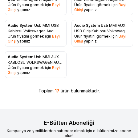
Favorilere Ekle
Favorilere Ekle
Ürün fiyatını görmek için
Bayi
Ürün fiyatını görmek için
Bayi
Uyumlu 8Pin Orjinal Soketli Aux
Uyumlu 8pin Bluetooth Aparatı
Girişi
yapınız
Girişi
yapınız
Aparatı
Audio System Usb
MMI USB
Audio System Usb
MMI AUX
Favorilere Ekle
Favorilere Ekle
Kablosu Volkswagen Audi
USB Giriş Kablosu Volkswagen
Ürün fiyatını görmek için
Bayi
Ürün fiyatını görmek için
Bayi
Araçlara Uyumlu
Audi Araç Uyumlu
Girişi
yapınız
Girişi
yapınız
Audio System Usb
MMI AUX
Favorilere Ekle
KABLOSU VOLKSWAGEN AUDİ
Ürün fiyatını görmek için
Bayi
ARAÇLARA UYUMLU
Girişi
yapınız
Toplam
17
ürün bulunmaktadır.
E-Bülten Aboneliği
Kampanya ve yeniliklerden haberdar olmak için e-bültenimize abone
olun!