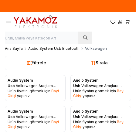
Yeni sezon ürünlerinde
%20
indirim
Favorilerim
Hesabım
Sepet
Ana Sayfa
Audio System Usb Bluetooth
Volkswagen
Filtrele
Sırala
Audio System
Audio System
Favorilere Ekle
Favorilere Ekle
Usb
Volkswagen Araçlara
Usb
Volkswagen Araçlara
Ürün fiyatını görmek için
Bayi
Ürün fiyatını görmek için
Bayi
Uyumlu Bluetooth-Usb-Aux-
USB-AUX-SD Kart Aparatı
Girişi
yapınız
Girişi
yapınız
SD Kart Aparatı
Audio System
Audio System
Favorilere Ekle
Favorilere Ekle
Usb
Volkswagen Araçlara
Usb
Volkswagen Araçlara
Ürün fiyatını görmek için
Bayi
Ürün fiyatını görmek için
Bayi
Uyumlu Usb-Aux Aparatı
Uyumlu Bluetooth Aparatı
Girişi
yapınız
Girişi
yapınız