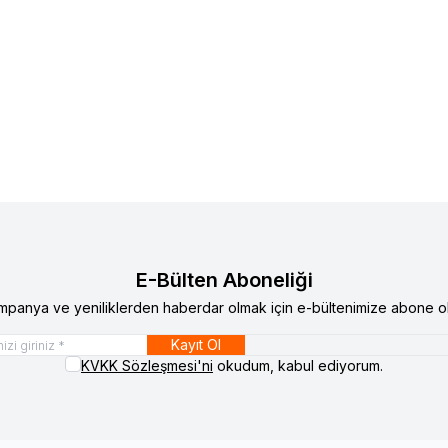
ystem Usb
Volkswagen Araçlara USB-
Audio System Usb
Volkswa
lere Ekle
Favorilere Ekle
art Aparatı
Usb-Aux Aparatı
atını görmek için
Bayi Girişi
yapınız
Ürün fiyatını görmek için
Bay
E-Bülten Aboneliği
mpanya ve yeniliklerden haberdar olmak için e-bültenimize abone ol
Kayıt Ol
KVKK Sözleşmesi'ni
okudum, kabul ediyorum.