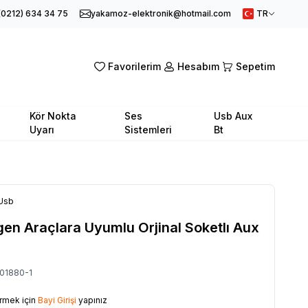
(0212) 634 34 75
yakamoz-elektronik@hotmail.com
TR
Favorilerim
Hesabım
Sepetim
Kör Nokta
Ses
Usb Aux
Uyarı
Sistemleri
Bt
Usb
en Araçlara Uyumlu Orjinal Soketlı Aux
01880-1
örmek için
Bayi Girişi
yapınız