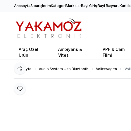
Anasayfa
Siparişlerim
Kategori
Markalar
Bayi Girişi
Bayi Başvuru
Kart i
Araç Özel
Ambiyans &
PPF & Cam
Ürün
Vites
Flimi
Ana Sayfa
Audio System Usb Bluetooth
Volkswagen
Vol
Paylaş
Favoriye Ekle