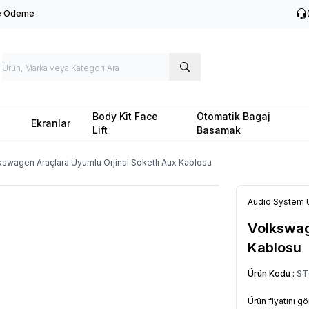
le Ödeme
Body Kit Face
Otomatik Bagaj
Ekranlar
Lift
Basamak
kswagen Araçlara Uyumlu Orjinal Soketlı Aux Kablosu
Audio System 
Volkswag
Kablosu
Ürün Kodu :
ST
Ürün fiyatını g