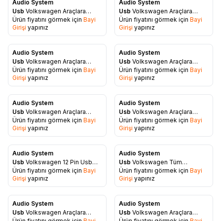
Audio System
Audio System
Favorilere Ekle
Favorilere Ekle
Usb
Volkswagen Araçlara
Usb
Volkswagen Araçlara
Ürün fiyatını görmek için
Bayi
Ürün fiyatını görmek için
Bayi
Uyumlu Bluetooth-Usb-Aux-
USB-AUX-SD Kart Aparatı
Girişi
yapınız
Girişi
yapınız
SD Kart Aparatı
Audio System
Audio System
Favorilere Ekle
Favorilere Ekle
Usb
Volkswagen Araçlara
Usb
Volkswagen Araçlara
Ürün fiyatını görmek için
Bayi
Ürün fiyatını görmek için
Bayi
Uyumlu Usb-Aux Aparatı
Uyumlu Bluetooth Aparatı
Girişi
yapınız
Girişi
yapınız
Audio System
Audio System
Favorilere Ekle
Favorilere Ekle
Usb
Volkswagen Araçlara
Usb
Volkswagen Araçlara
Ürün fiyatını görmek için
Bayi
Ürün fiyatını görmek için
Bayi
Uyumlu Aux Aparatıı
uyumlu 8 Pin Usb Aux Aparatı
Girişi
yapınız
Girişi
yapınız
Audio System
Audio System
Favorilere Ekle
Favorilere Ekle
Usb
Volkswagen 12 Pin Usb
Usb
Volkswagen Tüm
Ürün fiyatını görmek için
Bayi
Ürün fiyatını görmek için
Bayi
Aux Aparatı
Modellere Uygun Bluetooth
Girişi
yapınız
Girişi
yapınız
Aparatı
Audio System
Audio System
Favorilere Ekle
Favorilere Ekle
Usb
Volkswagen Araçlara
Usb
Volkswagen Araçlara
Ürün fiyatını görmek için
Bayi
Ürün fiyatını görmek için
Bayi