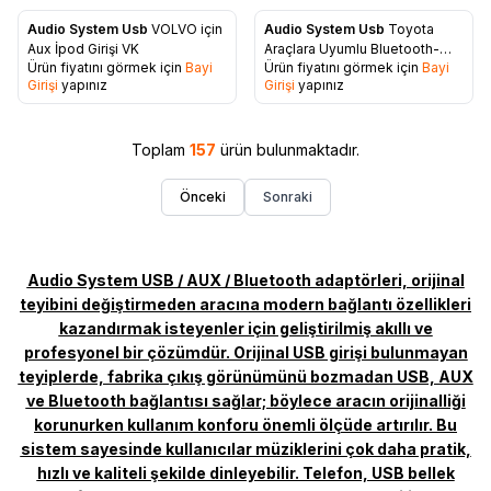
Audio System Usb
VOLVO için
Audio System Usb
Toyota
Favorilere Ekle
Favorilere Ekle
Aux İpod Girişi VK
Araçlara Uyumlu Bluetooth-
Ürün fiyatını görmek için
Bayi
Ürün fiyatını görmek için
Bayi
Usb-Aux-SD Kart Aparatı
Girişi
yapınız
Girişi
yapınız
Toplam
157
ürün bulunmaktadır.
Önceki
Sonraki
Audio System USB / AUX / Bluetooth adaptörleri, orijinal
teyibini değiştirmeden aracına modern bağlantı özellikleri
kazandırmak isteyenler için geliştirilmiş akıllı ve
profesyonel bir çözümdür. Orijinal USB girişi bulunmayan
teyiplerde, fabrika çıkış görünümünü bozmadan USB, AUX
ve Bluetooth bağlantısı sağlar; böylece aracın orijinalliği
korunurken kullanım konforu önemli ölçüde artırılır. Bu
sistem sayesinde kullanıcılar müziklerini çok daha pratik,
hızlı ve kaliteli şekilde dinleyebilir. Telefon, USB bellek