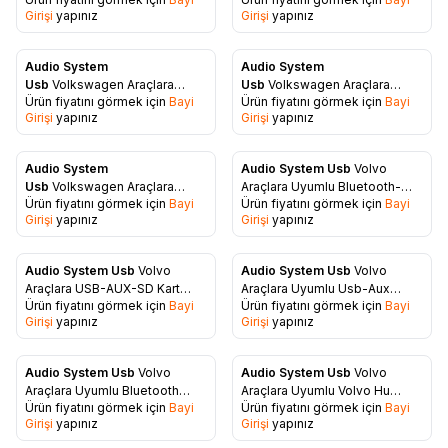
Uyumlu Orjinal Soketlı Aux
Uyumlu Orjinal Soketli Aux
Girişi
yapınız
Girişi
yapınız
Kablosu
Kablosu
Audio System
Audio System
Favorilere Ekle
Favorilere Ekle
Usb
Volkswagen Araçlara
Usb
Volkswagen Araçlara
Ürün fiyatını görmek için
Bayi
Ürün fiyatını görmek için
Bayi
Uyumlu Orjinal Soketli Aux
Uyumlu 12Pin Orjinal Soketli
Girişi
yapınız
Girişi
yapınız
Kablosu
Aux Aparatı
Audio System
Audio System Usb
Volvo
Favorilere Ekle
Favorilere Ekle
Usb
Volkswagen Araçlara
Araçlara Uyumlu Bluetooth-
Ürün fiyatını görmek için
Bayi
Ürün fiyatını görmek için
Bayi
Uyumlu 8Pin Orjinal Soketli Aux
Usb-Aux-SD Kart Aparatı
Girişi
yapınız
Girişi
yapınız
Aparatı
Audio System Usb
Volvo
Audio System Usb
Volvo
Favorilere Ekle
Favorilere Ekle
Araçlara USB-AUX-SD Kart
Araçlara Uyumlu Usb-Aux
Ürün fiyatını görmek için
Bayi
Ürün fiyatını görmek için
Bayi
Aparatı
Aparatı
Girişi
yapınız
Girişi
yapınız
Audio System Usb
Volvo
Audio System Usb
Volvo
Favorilere Ekle
Favorilere Ekle
Araçlara Uyumlu Bluetooth
Araçlara Uyumlu Volvo Hu
Ürün fiyatını görmek için
Bayi
Ürün fiyatını görmek için
Bayi
Aparatı
Model Usb Aux Aparatı
Girişi
yapınız
Girişi
yapınız