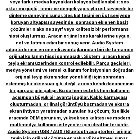
veya farklı medya kaynakları kolayca bağlanabilir; ses
aktarımı güçlü, temiz ve dengeli yapısıyla üst seviyede bir
dinleme deneyimi sunar. Ses kalitesini en üst seviyede
koruyan altyapısı sayesinde, sonradan eklenen basit
çözümlerin aksine zayıf veya kalitesiz bir performans
hissi oluşturmaz. Aracın orijinal ses karakterine uygun,
net ve tatmin edici bir sonuç verir. Audio System
adaptörlerinin en önemli avantajlarından biri de tamamen
orijinal kullanım hissi sunmasıdır. Sistem, aracın kendi
teyip ekranı üzerinden kontrol edilebilir. Parça geçişleri,
medya yönetimi ve temel kullanım fonksiyonları doğrudan
orijinal teyip ekranından yönetildiği için sonradan
eklenmiş bir aksesuar gibi değil, aracın kendi donanımının
bir parçası gibi çalışır. Bu da hem estetik hem kullanım
açısından büyük bir avantaj sağlar. Kablo karmaşası
oluşturmadan, orijinal görüntüyü bozmadan ve ekstra
ekran ihtiyacı yaratmadan sunulan bu çözüm; özellikle
aracında OEM görünüm, yüksek ses kalitesi ve modern
multimedya kullanımı isteyenler için ideal bir tercihtir.
Audio System USB / AUX / Bluetooth adaptörleri, orijinal
teyip için orijinal çözüme en yakın yükseltmeyi sunar.