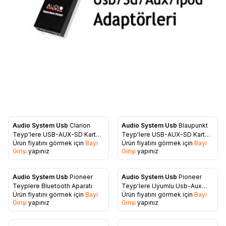
Audio System Usb
Clarion
Audio System Usb
Blaupunkt
Favorilere Ekle
Favorilere Ekle
Teyp'lere USB-AUX-SD Kart
Teyp'lere USB-AUX-SD Kart
Ürün fiyatını görmek için
Bayi
Ürün fiyatını görmek için
Bayi
Aparatı
Aparatı
Girişi
yapınız
Girişi
yapınız
Audio System Usb
Pioneer
Audio System Usb
Pioneer
Favorilere Ekle
Favorilere Ekle
Teyplere Bluetooth Aparatı
Teyp'lere Uyumlu Usb-Aux
Ürün fiyatını görmek için
Bayi
Ürün fiyatını görmek için
Bayi
Aparatı
Girişi
yapınız
Girişi
yapınız