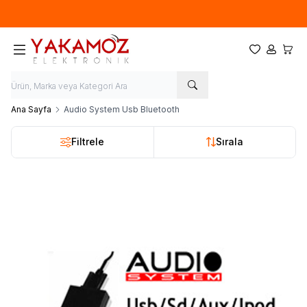
Yeni sezon ürünlerinde
%20
indirim
Favorilerim
Hesabım
Sepet
Ana Sayfa
Audio System Usb Bluetooth
Filtrele
Sırala