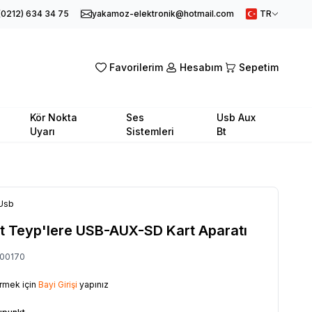
(0212) 634 34 75
yakamoz-elektronik@hotmail.com
TR
Favorilerim
Hesabım
Sepetim
Kör Nokta
Ses
Usb Aux
Uyarı
Sistemleri
Bt
Usb
t Teyp'lere USB-AUX-SD Kart Aparatı
00170
örmek için
Bayi Girişi
yapınız