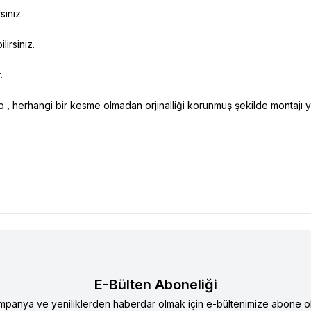
siniz.
irsiniz.
.
lıp , herhangi bir kesme olmadan orjinalliği korunmuş şekilde montajı y
E-Bülten Aboneliği
mpanya ve yeniliklerden haberdar olmak için e-bültenimize abone ol