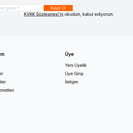
Kayıt Ol
KVKK Sözleşmesi'ni
okudum, kabul ediyorum.
şim
Üye
Yeni Üyelik
er
Üye Girişi
iler
İletişim
zmetleri