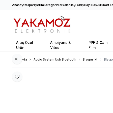
Anasayfa
Siparişlerim
Kategori
Markalar
Bayi Girişi
Bayi Başvuru
Kart i
Araç Özel
Ambiyans &
PPF & Cam
Ürün
Vites
Flimi
Ana Sayfa
Audio System Usb Bluetooth
Blaupunkt
Blaup
Paylaş
Favoriye Ekle