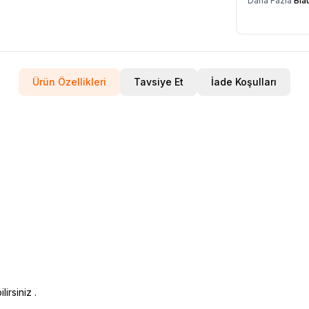
Daha Fazla
Bla
Ürün Özellikleri
Tavsiye Et
İade Koşulları
irsiniz .