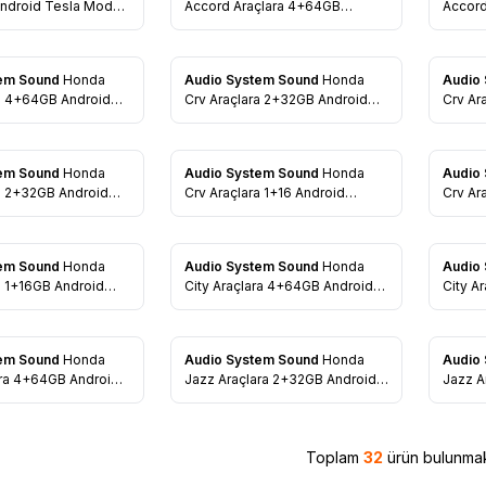
re Ekle
Favorilere Ekle
Favo
Android Tesla Model
Accord Araçlara 4+64GB
Accord
timedia Navigasyon
Android Multimedia Navigasyon
Androi
tem Sound
Honda
Audio System Sound
Honda
Audio
re Ekle
Favorilere Ekle
Favo
ra 4+64GB Android
Crv Araçlara 2+32GB Android
Crv Ar
 Navigasyon Oto
Multimedia Navigasyon Oto
Multim
Teyp
Teyp
tem Sound
Honda
Audio System Sound
Honda
Audio
re Ekle
Favorilere Ekle
Favo
a 2+32GB Android
Crv Araçlara 1+16 Android
Crv Ar
 Navigasyon Oto
Multimedia Navigasyon Oto
Multim
Teyp
Teyp
tem Sound
Honda
Audio System Sound
Honda
Audio
re Ekle
Favorilere Ekle
Favo
a 1+16GB Android
City Araçlara 4+64GB Android
City A
 Navigasyon Oto
Multimedia Navigasyon Oto
Multim
Teyp
Teyp
tem Sound
Honda
Audio System Sound
Honda
Audio
re Ekle
Favorilere Ekle
Favo
ara 4+64GB Android
Jazz Araçlara 2+32GB Android
Jazz A
 Navigasyon Oto
Multimedia Navigasyon Oto
Multim
Teyp
Teyp
Toplam
32
ürün bulunmak