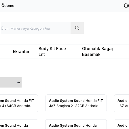
le Ödeme
Body Kit Face
Otomatik Bagaj
Ekranlar
Lift
Basamak
tem Sound
Honda FİT
Audio System Sound
Honda FİT
Audio
re Ekle
Favorilere Ekle
Favo
JAZ Araçlara 2+32GB Android
JAZ Araçlara 1+16GB Android
 Multimedya
Navigasyon Multimedya
Navig
tem Sound
Honda
Audio System Sound
Honda
Audio