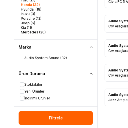
Ford
(17)
Favorile
Civic FC 5 
Honda
(32)
1+16gb Mul
Hyundai
(18)
Oto Teyp
Isuzu
(3)
Porsche
(12)
Audio Sys
Jeep
(6)
Favorile
Crv Araçla
Kia
(11)
Multimedia
Mercedes
(20)
Teyp
Nissan
(11)
Opel
(7)
Audio Sys
Peugeot
(12)
Marka
Favorile
Renault
(11)
Crv Araçlar
Skoda
(16)
Multimedia
Audio System Sound
(32)
Subaru
(3)
Teyp
Toyota
(20)
Üniversal
(4)
Audio Sys
Ürün Durumu
Volkswagen
(30)
Favorile
Crv Araçlar
Range Rover
(10)
Multimedia
Stoktakiler
Teyp
Yeni Ürünler
Audio Sys
İndirimli Ürünler
Favorile
Jazz Araçl
Multimedia
Teyp
Filtrele