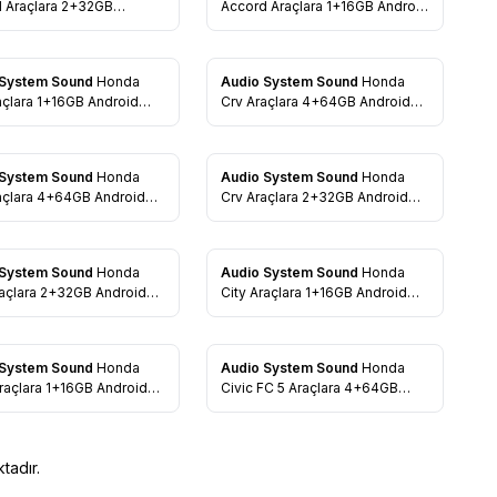
rilere Ekle
Favorilere Ekle
 Araçlara 2+32GB
Accord Araçlara 1+16GB Android
d Multimedia Navigasyon
Multimedia Navigasyon
 System Sound
Honda
Audio System Sound
Honda
rilere Ekle
Favorilere Ekle
açlara 1+16GB Android
Crv Araçlara 4+64GB Android
edia Navigasyon Oto
Multimedia Navigasyon Oto
Teyp
 System Sound
Honda
Audio System Sound
Honda
rilere Ekle
Favorilere Ekle
açlara 4+64GB Android
Crv Araçlara 2+32GB Android
edia Navigasyon Oto
Multimedia Navigasyon Oto
Teyp
 System Sound
Honda
Audio System Sound
Honda
rilere Ekle
Favorilere Ekle
raçlara 2+32GB Android
City Araçlara 1+16GB Android
edia Navigasyon Oto
Multimedia Navigasyon Oto
Teyp
 System Sound
Honda
Audio System Sound
Honda
rilere Ekle
Favorilere Ekle
raçlara 1+16GB Android
Civic FC 5 Araçlara 4+64GB
edia Navigasyon Oto
Android Multimedia Navigasyon
Oto Teyp
tadır.