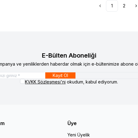
1
2
E-Bülten Aboneliği
mpanya ve yeniliklerden haberdar olmak için e-bültenimize abone ol
Kayıt Ol
KVKK Sözleşmesi'ni
okudum, kabul ediyorum.
şim
Üye
Yeni Üyelik