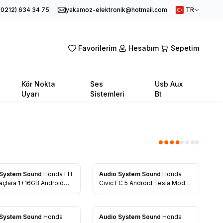
(0212) 634 34 75
yakamoz-elektronik@hotmail.com
TR
Favorilerim
Hesabım
Sepetim
Kör Nokta
Ses
Usb Aux
Uyarı
Sistemleri
Bt
 System Sound
Honda FİT
Audio System Sound
Honda
rilere Ekle
Favorilere Ekle
Civic FC 5 Android Tesla Model
asyon Multimedya
2+32gb Multimedia Navigasyon
Oto Teyp
 System Sound
Honda
Audio System Sound
Honda