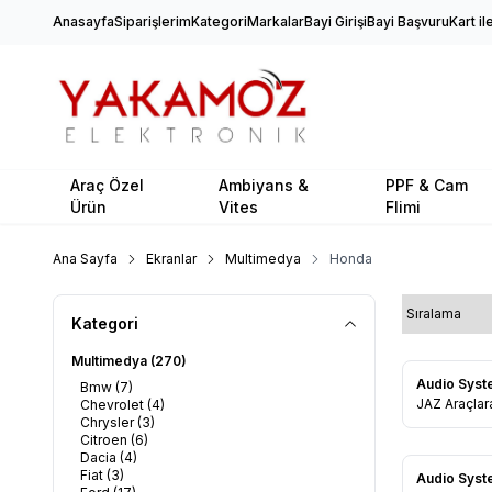
Anasayfa
Siparişlerim
Kategori
Markalar
Bayi Girişi
Bayi Başvuru
Kart i
Araç Özel
Ambiyans &
PPF & Cam
Ürün
Vites
Flimi
Ana Sayfa
Ekranlar
Multimedya
Honda
Kategori
Multimedya
(270)
Audio Sys
Bmw
(7)
Favorile
JAZ Araçlara 4+64GB Android
Chevrolet
(4)
Chrysler
(3)
Navigasyon
Citroen
(6)
Dacia
(4)
Fiat
(3)
Audio Sys