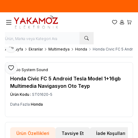
Yeni sezon ürünlerinde
%20
indirim
Favorilerim
Hesabım
Sepet
Paylaş
Ana Sayfa
Ekranlar
Multimedya
Honda
Honda Civic FC 5 Androi
Favoriye Ekle
Audio System Sound
Honda Civic FC 5 Android Tesla Model 1+16gb
Multimedia Navigasyon Oto Teyp
Ürün Kodu :
ST01620-5
Daha Fazla
Honda
Ürün Özellikleri
Tavsiye Et
İade Koşulları