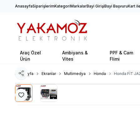
Anasayfa
Siparişlerim
Kategori
Markalar
Bayi Girişi
Bayi Başvuru
Kart i
Araç Özel
Ambiyans &
PPF & Cam
Ürün
Vites
Flimi
Ana Sayfa
Ekranlar
Multimedya
Honda
Honda FİT JA
Paylaş
Favoriye Ekle