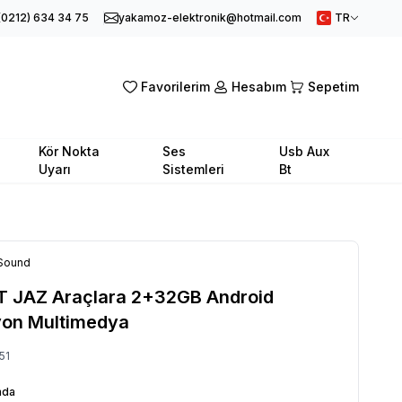
(0212) 634 34 75
yakamoz-elektronik@hotmail.com
TR
Favorilerim
Hesabım
Sepetim
Kör Nokta
Ses
Usb Aux
Uyarı
Sistemleri
Bt
Sound
T JAZ Araçlara 2+32GB Android
on Multimedya
51
nda