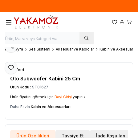
Yeni sezon ürünlerinde
%20
indirim
Favorilerim
Hesabım
Sepet
Paylaş
Ana Sayfa
Ses Sistemi
Aksesuar ve Kablolar
Kabin ve Aksesuarlar
Favoriye Ekle
Clifford
Oto Subwoofer Kabini 25 Cm
Ürün Kodu :
ST01627
Ürün fiyatını görmek için
Bayi Girişi
yapınız
Daha Fazla
Kabin ve Aksesuarları
Ürün Özellikleri
Tavsiye Et
İade Koşulları