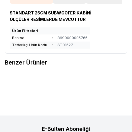
STANDART 25CM SUBWOOFER KABİNİ
ÖLÇÜLER RESİMLERDE MEVCUTTUR
Ürün Filtreleri
Barkod
:
8690000005765
Tedarikçi Ürün Kodu
:
ST01627
Benzer Ürünler
Clifford
Oto Subwoofer Kabin
Clifford
Oto Subwoofer Kabin
Favorilere Ekle
Favorilere Ekle
Terminali
Terminali Clifford 12SE31M
Ürün fiyatını görmek için
Bayi
Ürün fiyatını görmek için
Bayi
Girişi
yapınız
Girişi
yapınız
E-Bülten Aboneliği