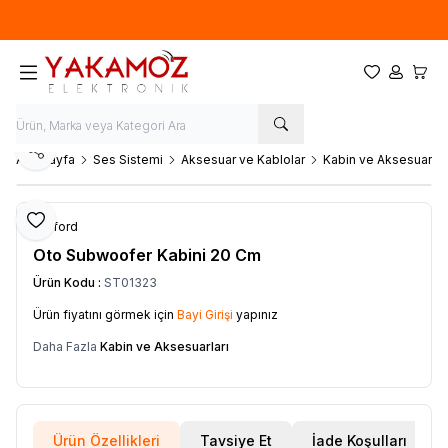
Yeni sezon ürünlerinde
%20
indirim
Favorilerim
Hesabım
Sepet
Paylaş
Ana Sayfa
Ses Sistemi
Aksesuar ve Kablolar
Kabin ve Aksesuarlar
Favoriye Ekle
Clifford
Oto Subwoofer Kabini 20 Cm
Ürün Kodu :
ST01323
Ürün fiyatını görmek için
Bayi Girişi
yapınız
Daha Fazla
Kabin ve Aksesuarları
Ürün Özellikleri
Tavsiye Et
İade Koşulları