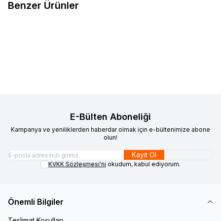
Benzer Ürünler
Clifford
Oto Subwoofer Kabin
Clifford
Oto Subwoofer Kabin
Favorilere Ekle
Favorilere Ekle
Terminali
Terminali Clifford 12SE31M
Ürün fiyatını görmek için
Bayi
Ürün fiyatını görmek için
Bayi
Girişi
yapınız
Girişi
yapınız
E-Bülten Aboneliği
Kampanya ve yeniliklerden haberdar olmak için e-bültenimize abone
olun!
Kayıt Ol
KVKK Sözleşmesi'ni
okudum, kabul ediyorum.
Önemli Bilgiler
Teslimat Koşulları