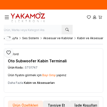
Yeni sezon ürünlerinde
%20
indirim
Favorilerim
Hesabım
Sepet
Paylaş
Ana Sayfa
Ses Sistemi
Aksesuar ve Kablolar
Kabin ve Aksesuarlar
Favoriye Ekle
Clifford
Oto Subwoofer Kabin Terminali
Ürün Kodu :
ST01747
Ürün fiyatını görmek için
Bayi Girişi
yapınız
Daha Fazla
Kabin ve Aksesuarları
Ürün Özellikleri
Tavsiye Et
İade Koşulları