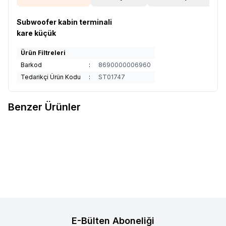
Subwoofer kabin terminali
kare küçük
Ürün Filtreleri
Barkod
:
8690000006960
Tedarikçi Ürün Kodu
:
ST01747
Benzer Ürünler
Clifford
Oto Subwoofer Kabin
Clifford
Kabin Terminali Clifford
Favorilere Ekle
Favorilere Ekle
Terminali Clifford 12SE31M
12SE33S-B
Ürün fiyatını görmek için
Bayi
Ürün fiyatını görmek için
Bayi
Girişi
yapınız
Girişi
yapınız
E-Bülten Aboneliği