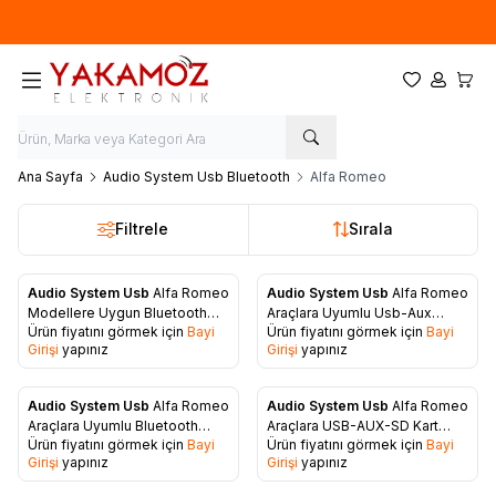
Yeni sezon ürünlerinde
%20
indirim
Favorilerim
Hesabım
Sepet
Ana Sayfa
Audio System Usb Bluetooth
Alfa Romeo
Filtrele
Sırala
Audio System Usb
Alfa Romeo
Audio System Usb
Alfa Romeo
Favorilere Ekle
Favorilere Ekle
Modellere Uygun Bluetooth
Araçlara Uyumlu Usb-Aux
Ürün fiyatını görmek için
Bayi
Ürün fiyatını görmek için
Bayi
Aparatı
Aparatı
Girişi
yapınız
Girişi
yapınız
Audio System Usb
Alfa Romeo
Audio System Usb
Alfa Romeo
Favorilere Ekle
Favorilere Ekle
Araçlara Uyumlu Bluetooth
Araçlara USB-AUX-SD Kart
Ürün fiyatını görmek için
Bayi
Ürün fiyatını görmek için
Bayi
Aparatı
Aparatı
Girişi
yapınız
Girişi
yapınız