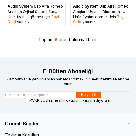
Audio System Usb
Alfa Romeo
Audio System Usb
Alfa Romeo
Favorilere Ekle
Favorilere Ekle
Araçlara Orjinal Soketli Aux
Araçlara Uyumlu Bluetooth-
Ürün fiyatını görmek için
Bayi
Ürün fiyatını görmek için
Bayi
Kablosu
Usb-Aux-SD Kart Aparatı
Girişi
yapınız
Girişi
yapınız
Toplam
6
ürün bulunmaktadır.
E-Bülten Aboneliği
Kampanya ve yeniliklerden haberdar olmak için e-bültenimize abone
olun!
Kayıt Ol
KVKK Sözleşmesi'ni
okudum, kabul ediyorum.
Önemli Bilgiler
Teslimat Koşulları