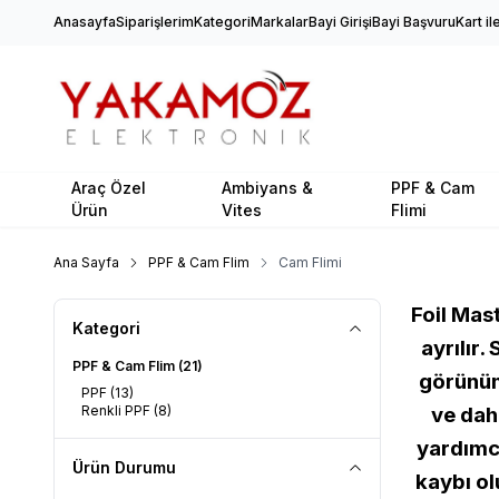
Anasayfa
Siparişlerim
Kategori
Markalar
Bayi Girişi
Bayi Başvuru
Kart i
Araç Özel
Ambiyans &
PPF & Cam
Ürün
Vites
Flimi
Ana Sayfa
PPF & Cam Flim
Cam Flimi
Foil Mast
Kategori
ayrılır
PPF & Cam Flim
(21)
görünüm
PPF
(13)
Renkli PPF
(8)
ve daha
yardımcı
Ürün Durumu
kaybı ol