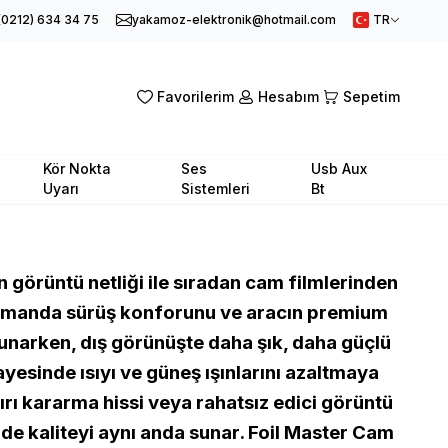
(0212) 634 34 75
yakamoz-elektronik@hotmail.com
TR
Favorilerim
Hesabım
Sepetim
Kör Nokta
Ses
Usb Aux
Uyarı
Sistemleri
Bt
n görüntü netliği ile sıradan cam filmlerinden
 zamanda sürüş konforunu ve aracın premium
unarken, dış görünüşte daha şık, daha güçlü
ayesinde ısıyı ve güneş ışınlarını azaltmaya
ırı kararma hissi veya rahatsız edici görüntü
e kaliteyi aynı anda sunar. Foil Master Cam