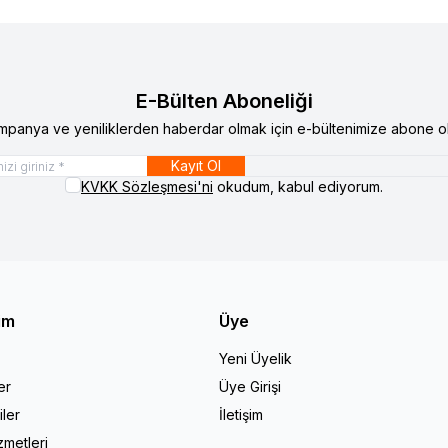
E-Bülten Aboneliği
mpanya ve yeniliklerden haberdar olmak için e-bültenimize abone ol
Kayıt Ol
KVKK Sözleşmesi'ni
okudum, kabul ediyorum.
şim
Üye
Yeni Üyelik
er
Üye Girişi
iler
İletişim
zmetleri