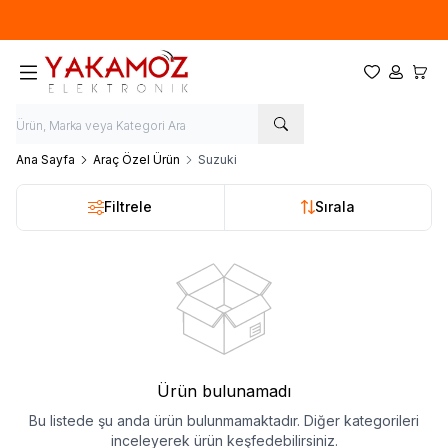
Yeni sezon ürünlerinde
%20
indirim
Favorilerim
Hesabım
Sepet
Ana Sayfa
Araç Özel Ürün
Suzuki
Filtrele
Sırala
Ürün bulunamadı
Bu listede şu anda ürün bulunmamaktadır. Diğer kategorileri
inceleyerek ürün keşfedebilirsiniz.