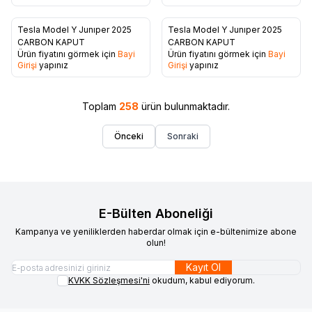
Tesla Model Y Junıper 2025
Tesla Model Y Junıper 2025
Favorilere Ekle
Favorilere Ekle
CARBON KAPUT
CARBON KAPUT
Ürün fiyatını görmek için
Bayi
Ürün fiyatını görmek için
Bayi
Girişi
yapınız
Girişi
yapınız
Toplam
258
ürün bulunmaktadır.
Önceki
Sonraki
E-Bülten Aboneliği
Kampanya ve yeniliklerden haberdar olmak için e-bültenimize abone
olun!
Kayıt Ol
KVKK Sözleşmesi'ni
okudum, kabul ediyorum.