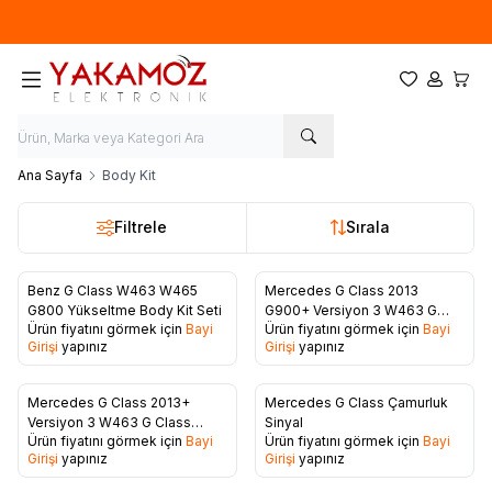
Yeni sezon ürünlerinde
%20
indirim
Favorilerim
Hesabım
Sepet
Ana Sayfa
Body Kit
Filtrele
Sırala
Benz G Class W463 W465
Mercedes G Class 2013
Favorilere Ekle
Favorilere Ekle
G800 Yükseltme Body Kit Seti
G900+ Versiyon 3 W463 G
Ürün fiyatını görmek için
Bayi
Ürün fiyatını görmek için
Bayi
Class W464 2025 İç
Girişi
yapınız
Girişi
yapınız
Yükseltme Kiti
Mercedes G Class 2013+
Mercedes G Class Çamurluk
Favorilere Ekle
Favorilere Ekle
Versiyon 3 W463 G Class
Sinyal
Ürün fiyatını görmek için
Bayi
Ürün fiyatını görmek için
Bayi
W464 2025 İç Yükseltme Kiti
Girişi
yapınız
Girişi
yapınız