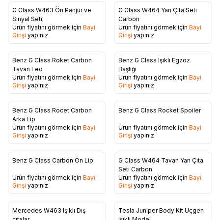
G Class W463 Ön Panjur ve
G Class W464 Yan Çıta Seti
Favorilere Ekle
Favorilere Ekle
Sinyal Seti
Carbon
Ürün fiyatını görmek için
Bayi
Ürün fiyatını görmek için
Bayi
Girişi
yapınız
Girişi
yapınız
Benz G Class Roket Carbon
Benz G Class Işıklı Egzoz
Favorilere Ekle
Favorilere Ekle
Tavan Led
Başlığı
Ürün fiyatını görmek için
Bayi
Ürün fiyatını görmek için
Bayi
Girişi
yapınız
Girişi
yapınız
Benz G Class Rocet Carbon
Benz G Class Rocket Spoiler
Favorilere Ekle
Favorilere Ekle
Arka Lip
Ürün fiyatını görmek için
Bayi
Ürün fiyatını görmek için
Bayi
Girişi
yapınız
Girişi
yapınız
Benz G Class Carbon Ön Lip
G Class W464 Tavan Yan Çıta
Favorilere Ekle
Favorilere Ekle
Seti Carbon
Ürün fiyatını görmek için
Bayi
Ürün fiyatını görmek için
Bayi
Girişi
yapınız
Girişi
yapınız
Mercedes W463 Işıklı Dış
Tesla Juniper Body Kit Üçgen
çıtalar
Işıklı Model