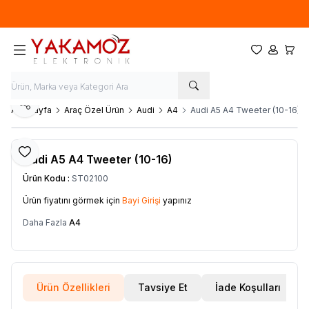
Yeni sezon ürünlerinde
%20
indirim
Favorilerim
Hesabım
Sepet
Paylaş
Ana Sayfa
Araç Özel Ürün
Audi
A4
Audi A5 A4 Tweeter (10-16)
Favoriye Ekle
Audi A5 A4 Tweeter (10-16)
Ürün Kodu :
ST02100
Ürün fiyatını görmek için
Bayi Girişi
yapınız
Daha Fazla
A4
Ürün Özellikleri
Tavsiye Et
İade Koşulları