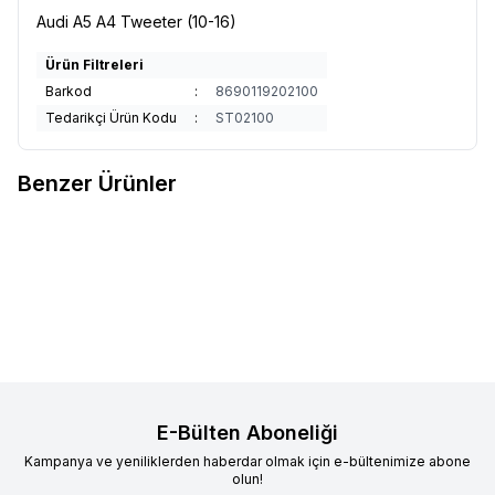
Audi A5 A4 Tweeter (10-16)
Ürün Filtreleri
Barkod
:
8690119202100
Tedarikçi Ürün Kodu
:
ST02100
Benzer Ürünler
Audi A4L (17-21) Ambiyans
AUDİ A5 A4 TWEETER
Favorilere Ekle
Favorilere Ekle
Aydınlatma
2017/2020
Ürün fiyatını görmek için
Bayi
Ürün fiyatını görmek için
Bayi
Girişi
yapınız
Girişi
yapınız
E-Bülten Aboneliği
Kampanya ve yeniliklerden haberdar olmak için e-bültenimize abone
olun!