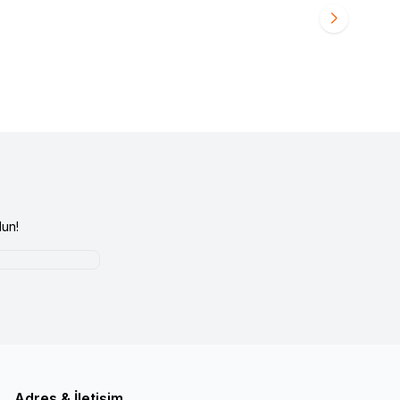
i Girişi
yapınız
Ürün fiyatını görmek için
Bayi Girişi
yapınız
un!
Adres & İletişim