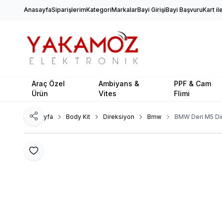
Anasayfa
Siparişlerim
Kategori
Markalar
Bayi Girişi
Bayi Başvuru
Kart i
Araç Özel
Ambiyans &
PPF & Cam
Ürün
Vites
Flimi
Ana Sayfa
Body Kit
Direksiyon
Bmw
BMW Deri M5 Dir
Paylaş
Favoriye Ekle