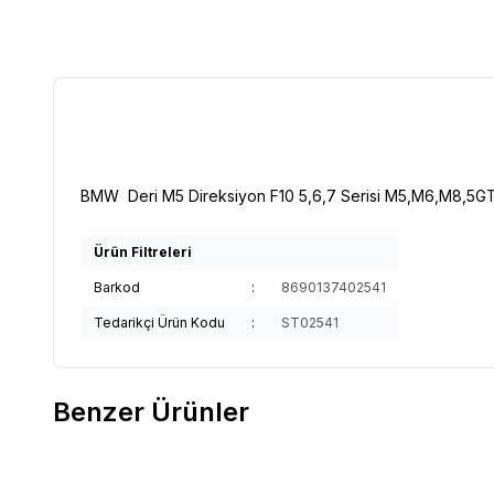
BMW Deri M5 Direksiyon F10 5,6,7 Serisi M5,M6,M8,5G
Ürün Filtreleri
Barkod
:
8690137402541
Tedarikçi Ürün Kodu
:
ST02541
Benzer Ürünler
BMW Deri M5 Direksiyon F30-1,2,3 Serisi-
BMW Deri M3 Direksiyon F30-1,2,3 Serisi-
Favorilere Ekle
Favori
X1,X2,X3,X4,X5,X6 Direksiyon
X1,X2,X3