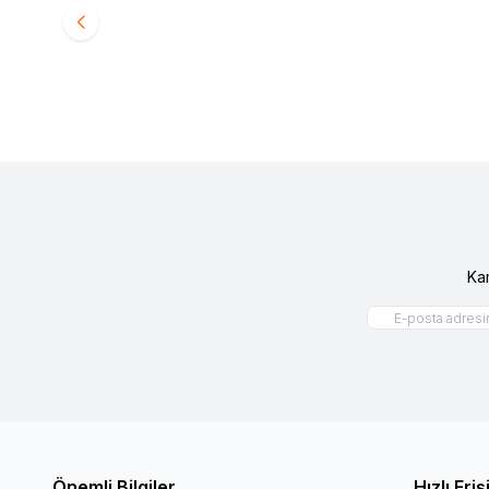
Ürün fiyatını görmek için
Bayi Girişi
yapınız
Ürün fiy
Ka
Önemli Bilgiler
Hızlı Eri