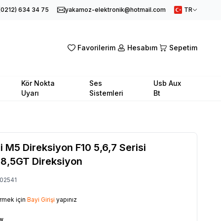
(0212) 634 34 75
yakamoz-elektronik@hotmail.com
TR
Favorilerim
Hesabım
Sepetim
Kör Nokta
Ses
Usb Aux
Uyarı
Sistemleri
Bt
M5 Direksiyon F10 5,6,7 Serisi
8,5GT Direksiyon
02541
örmek için
Bayi Girişi
yapınız
w