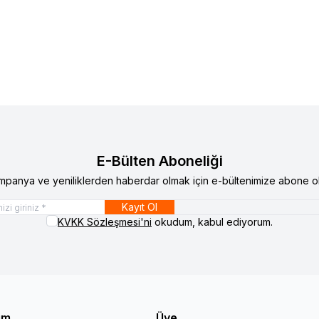
atını görmek için
Bayi Girişi
yapınız
Ürün fiyatını görmek için
Bay
E-Bülten Aboneliği
mpanya ve yeniliklerden haberdar olmak için e-bültenimize abone ol
Kayıt Ol
KVKK Sözleşmesi'ni
okudum, kabul ediyorum.
şim
Üye