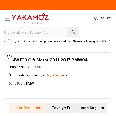
Yeni sezon ürünlerinde
%20
indirim
Favorilerim
Hesabım
Sepet
Paylaş
Ana Sayfa
Otomatik bagaj ve basamak
Otomatik Bagaj
BMW
BM
Favoriye Ekle
BMW F10 Çift Motor 2011-2017 BMW04
Ürün Kodu :
ST02598
Ürün fiyatını görmek için
Bayi Girişi
yapınız
Daha Fazla
BMW
Ürün Özellikleri
Tavsiye Et
İade Koşulları