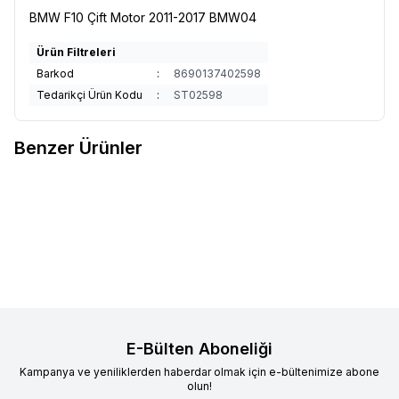
BMW F10 Çift Motor 2011-2017 BMW04
Ürün Filtreleri
Barkod
:
8690137402598
Tedarikçi Ürün Kodu
:
ST02598
Benzer Ürünler
BMW G30 Elektronik Bagaj Çift
BMW G20 Elektronik Bagaj Tek
Favorilere Ekle
Favorilere Ekle
motor
motor (20)
Ürün fiyatını görmek için
Bayi
Ürün fiyatını görmek için
Bayi
Girişi
yapınız
Girişi
yapınız
E-Bülten Aboneliği
Kampanya ve yeniliklerden haberdar olmak için e-bültenimize abone
olun!