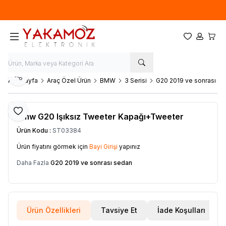
Yeni sezon ürünlerinde
%20
indirim
Favorilerim
Hesabım
Sepet
Paylaş
Ana Sayfa
Araç Özel Ürün
BMW
3 Serisi
G20 2019 ve sonrası s
Favoriye Ekle
Bmw G20 Işıksız Tweeter Kapağı+Tweeter
Ürün Kodu :
ST03384
Ürün fiyatını görmek için
Bayi Girişi
yapınız
Daha Fazla
G20 2019 ve sonrası sedan
Ürün Özellikleri
Tavsiye Et
İade Koşulları