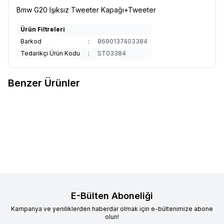
Bmw G20 Işıksız Tweeter Kapağı+Tweeter
Ürün Filtreleri
Barkod
:
8690137403384
Tedarikçi Ürün Kodu
:
ST03384
Benzer Ürünler
BMW 3 SERİSİ G20-G21-G28
BMW 3 Serisi 2023 üzer,
Favorilere Ekle
Favorilere Ekle
MGU M CRİSTAL VİTES
G20/G28/G21 BOWERS &
Ürün fiyatını görmek için
Bayi
Ürün fiyatını görmek için
Bayi
TOPUZU
WİLKİNS Motorlu Işıklı Center
Girişi
yapınız
Girişi
yapınız
Kapağı
E-Bülten Aboneliği
Kampanya ve yeniliklerden haberdar olmak için e-bültenimize abone
olun!