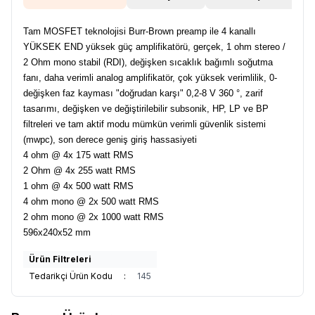
Tam MOSFET teknolojisi Burr-Brown preamp ile 4 kanallı
YÜKSEK END yüksek güç amplifikatörü, gerçek, 1 ohm stereo /
2 Ohm mono stabil (RDI), değişken sıcaklık bağımlı soğutma
fanı, daha verimli analog amplifikatör, çok yüksek verimlilik, 0-
değişken faz kayması "doğrudan karşı" 0,2-8 V 360 °, zarif
tasarımı, değişken ve değiştirilebilir subsonik, HP, LP ve BP
filtreleri ve tam aktif modu mümkün verimli güvenlik sistemi
(mwpc), son derece geniş giriş hassasiyeti
4 ohm @ 4x 175 watt RMS
2 Ohm @ 4x 255 watt RMS
1 ohm @ 4x 500 watt RMS
4 ohm mono @ 2x 500 watt RMS
2 ohm mono @ 2x 1000 watt RMS
596x240x52 mm
Ürün Filtreleri
Tedarikçi Ürün Kodu
:
145