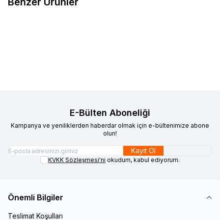
Benzer Ürünler
Audio System Sound
HX85.4 4
Audio System Sound
HX175.2 2
Favorilere Ekle
Favorilere Ekle
Kanal
Kanal
Ürün fiyatını görmek için
Bayi
Ürün fiyatını görmek için
Bayi
Girişi
yapınız
Girişi
yapınız
E-Bülten Aboneliği
Kampanya ve yeniliklerden haberdar olmak için e-bültenimize abone
olun!
Kayıt Ol
KVKK Sözleşmesi'ni
okudum, kabul ediyorum.
Önemli Bilgiler
Teslimat Koşulları