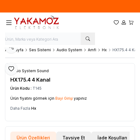
Yeni sezon ürünlerinde
%20
indirim
Favorilerim
Hesabım
Sepet
Paylaş
Ana Sayfa
Ses Sistemi
Audio System
Amfi
Hx
HX175.4 4 Kana
Favoriye Ekle
Audio System Sound
HX175.4 4 Kanal
Ürün Kodu :
T145
Ürün fiyatını görmek için
Bayi Girişi
yapınız
Daha Fazla
Hx
Ürün Özellikleri
Tavsiye Et
İade Koşulları