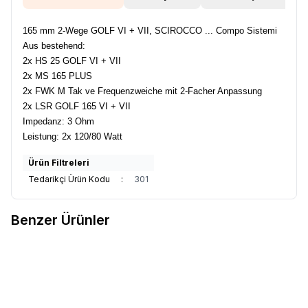
165 mm 2-Wege GOLF VI + VII, SCIROCCO ... Compo Sistemi
Aus bestehend:
2x HS 25 GOLF VI + VII
2x MS 165 PLUS
2x FWK M Tak ve Frequenzweiche mit 2-Facher Anpassung
2x LSR GOLF 165 VI + VII
Impedanz: 3 Ohm
Leistung: 2x 120/80 Watt
Ürün Filtreleri
Tedarikçi Ürün Kodu
:
301
Benzer Ürünler
Audio System Sound
X 507
Audio System Sound
R 507
Favorilere Ekle
Favorilere Ekle
Ürün fiyatını görmek için
Bayi
Ürün fiyatını görmek için
Bayi
Girişi
yapınız
Girişi
yapınız