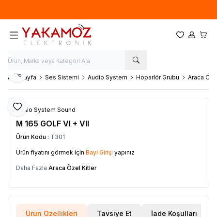
Yeni sezon ürünlerinde
%20
indirim
Favorilerim
Hesabım
Sepet
Paylaş
Ana Sayfa
Ses Sistemi
Audio System
Hoparlör Grubu
Araca Özel
Favoriye Ekle
Audio System Sound
M 165 GOLF VI + VII
Ürün Kodu :
T301
Ürün fiyatını görmek için
Bayi Girişi
yapınız
Daha Fazla
Araca Özel Kitler
Ürün Özellikleri
Tavsiye Et
İade Koşulları