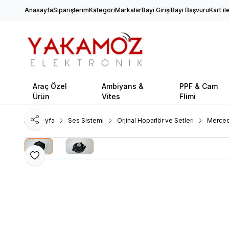
Anasayfa
Siparişlerim
Kategori
Markalar
Bayi Girişi
Bayi Başvuru
Kart i
Araç Özel
Ambiyans &
PPF & Cam
Ürün
Vites
Flimi
Ana Sayfa
Ses Sistemi
Orjinal Hoparlör ve Setleri
Merce
Paylaş
Favoriye Ekle