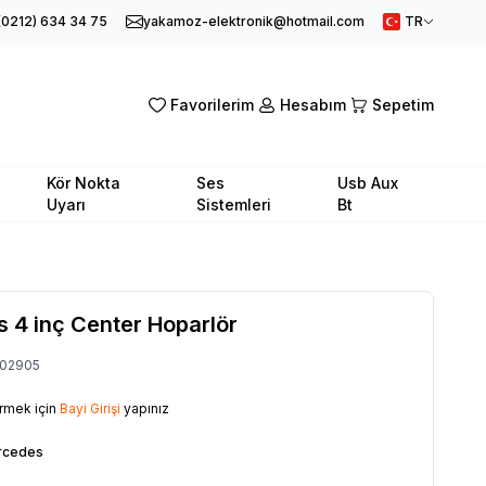
(0212) 634 34 75
yakamoz-elektronik@hotmail.com
TR
Favorilerim
Hesabım
Sepetim
Kör Nokta
Ses
Usb Aux
Uyarı
Sistemleri
Bt
 4 inç Center Hoparlör
02905
örmek için
Bayi Girişi
yapınız
rcedes