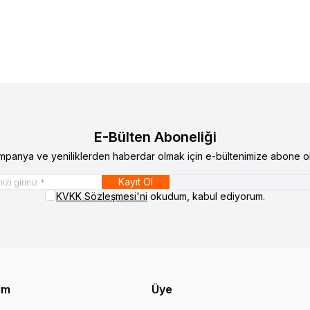
atını görmek için
Bayi Girişi
yapınız
Ürün fiyatını görmek için
Bay
 Ses Sistemi
E-Bülten Aboneliği
mpanya ve yeniliklerden haberdar olmak için e-bültenimize abone ol
Kayıt Ol
KVKK Sözleşmesi'ni
okudum, kabul ediyorum.
şim
Üye