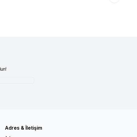
i Girişi
yapınız
Ürün fiyatını görmek için
Bayi Girişi
yapınız
un!
Adres & İletişim