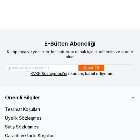
Favorilere Ekle
Watt Oval Hoparlör
E-Bülten Aboneliği
Kampanya ve yeniliklerden haberdar olmak için e-bültenimize abone
olun!
Kayıt Ol
KVKK Sözleşmesi'ni
okudum, kabul ediyorum.
Önemli Bilgiler
Teslimat Koşulları
Üyelik Sözleşmesi
Satış Sözleşmesi
Garanti ve İade Koşulları