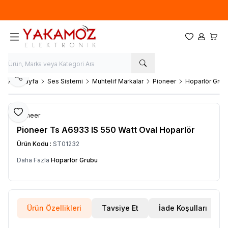
Yeni sezon ürünlerinde
%20
indirim
Favorilerim
Hesabım
Sepet
Paylaş
Ana Sayfa
Ses Sistemi
Muhtelif Markalar
Pioneer
Hoparlör Grub
Favoriye Ekle
Pioneer
Pioneer Ts A6933 IS 550 Watt Oval Hoparlör
Ürün Kodu :
ST01232
Daha Fazla
Hoparlör Grubu
Ürün Özellikleri
Tavsiye Et
İade Koşulları