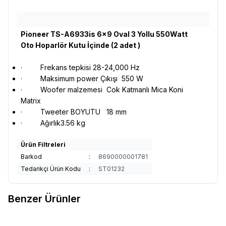
Pioneer TS-A6933is 6x9 Oval 3 Yollu 550Watt
Oto Hoparlör Kutu İçinde (2 adet )
·
Frekans tepkisi 28-24,000 Hz
·
Maksimum power Çıkışı 550 W
·
Woofer malzemesi Cok Katmanlı Mica Koni
Matrix
·
Tweeter BOYUTU 18 mm
·
Ağırlık3.56 kg
Ürün Filtreleri
Barkod
:
8690000001781
Tedarikçi Ürün Kodu
:
ST01232
Benzer Ürünler
Pioneer
Pioneer Ts A6933I 420