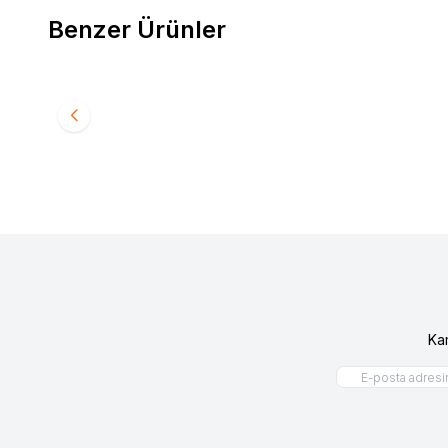
Benzer Ürünler
Audio System Sound
R 165
Audio S
Favorilere Ekle
Favori
Ürün fiyatını görmek için
Bayi Girişi
yapınız
Ürün fiy
Ka