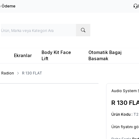
le Ödeme
Body Kit Face
Otomatik Bagaj
Ekranlar
Lift
Basamak
Radion
R 130 FLAT
Audio System 
R 130 FL
Ürün Kodu :
T2
Ürün fiyatını g