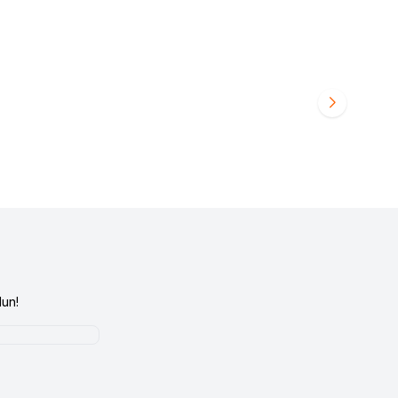
Audio System Sound
R 165-4
Favorilere Ekle
i Girişi
yapınız
Ürün fiyatını görmek için
Bayi Girişi
yapınız
un!