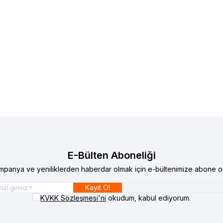
ystem Sound
R 130
Audio System Sound
R 100
lere Ekle
Favorilere Ekle
atını görmek için
Bayi Girişi
yapınız
Ürün fiyatını görmek için
Bay
E-Bülten Aboneliği
mpanya ve yeniliklerden haberdar olmak için e-bültenimize abone ol
Kayıt Ol
KVKK Sözleşmesi'ni
okudum, kabul ediyorum.