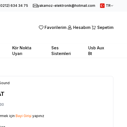
(0212) 634 34 75
yakamoz-elektronik@hotmail.com
TR
Favorilerim
Hesabım
Sepetim
Kör Nokta
Ses
Usb Aux
Uyarı
Sistemleri
Bt
Sound
AT
30
örmek için
Bayi Girişi
yapınız