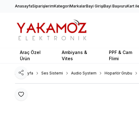
Anasayfa
Siparişlerim
Kategori
Markalar
Bayi Girişi
Bayi Başvuru
Kart i
Araç Özel
Ambiyans &
PPF & Cam
Ürün
Vites
Flimi
Ana Sayfa
Ses Sistemi
Audio System
Hoparlör Grubu
Paylaş
Favoriye Ekle