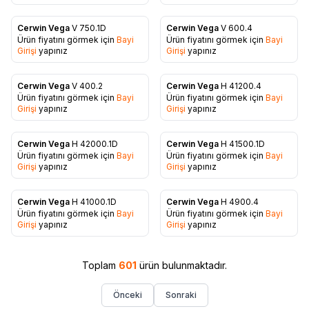
Cerwin Vega
V 750.1D
Cerwin Vega
V 600.4
Ürün fiyatını görmek için
Bayi
Ürün fiyatını görmek için
Bayi
Favorilere Ekle
Favorilere Ekle
Girişi
yapınız
Girişi
yapınız
Cerwin Vega
V 400.2
Cerwin Vega
H 41200.4
Ürün fiyatını görmek için
Bayi
Ürün fiyatını görmek için
Bayi
Favorilere Ekle
Favorilere Ekle
Girişi
yapınız
Girişi
yapınız
Cerwin Vega
H 42000.1D
Cerwin Vega
H 41500.1D
Ürün fiyatını görmek için
Bayi
Ürün fiyatını görmek için
Bayi
Favorilere Ekle
Favorilere Ekle
Girişi
yapınız
Girişi
yapınız
Cerwin Vega
H 41000.1D
Cerwin Vega
H 4900.4
Ürün fiyatını görmek için
Bayi
Ürün fiyatını görmek için
Bayi
Favorilere Ekle
Favorilere Ekle
Girişi
yapınız
Girişi
yapınız
Toplam
601
ürün bulunmaktadır.
Önceki
Sonraki