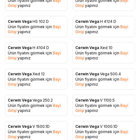
Ürün fiyatını görmek için
Bayi
Ürün fiyatını görmek için
Bayi
Favorilere Ekle
Favorilere Ekle
Girişi
yapınız
Girişi
yapınız
Cerwin Vega
HS 102 D
Cerwin Vega
H 4124 D
Ürün fiyatını görmek için
Bayi
Ürün fiyatını görmek için
Bayi
Favorilere Ekle
Favorilere Ekle
Girişi
yapınız
Girişi
yapınız
Cerwin Vega
H 4104 D
Cerwin Vega
Xed 10
Ürün fiyatını görmek için
Bayi
Ürün fiyatını görmek için
Bayi
Favorilere Ekle
Favorilere Ekle
Girişi
yapınız
Girişi
yapınız
Cerwin Vega
Xed 12
Cerwin Vega
Vega 500.4
Ürün fiyatını görmek için
Bayi
Ürün fiyatını görmek için
Bayi
Favorilere Ekle
Favorilere Ekle
Girişi
yapınız
Girişi
yapınız
Cerwin Vega
Vega 250.2
Cerwin Vega
V 1100.5
Ürün fiyatını görmek için
Bayi
Ürün fiyatını görmek için
Bayi
Favorilere Ekle
Favorilere Ekle
Girişi
yapınız
Girişi
yapınız
Cerwin Vega
V 1500.1D
Cerwin Vega
V 1000.1D
Ürün fiyatını görmek için
Bayi
Ürün fiyatını görmek için
Bayi
Favorilere Ekle
Favorilere Ekle
Girişi
yapınız
Girişi
yapınız