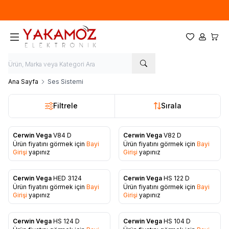
Yeni sezon ürünlerinde
%20
indirim
Favorilerim
Hesabım
Sepet
Ana Sayfa
Ses Sistemi
Filtrele
Sırala
Cerwin Vega
V84 D
Cerwin Vega
V82 D
Ürün fiyatını görmek için
Bayi
Ürün fiyatını görmek için
Bayi
Favorilere Ekle
Favorilere Ekle
Girişi
yapınız
Girişi
yapınız
Cerwin Vega
HED 3124
Cerwin Vega
HS 122 D
Ürün fiyatını görmek için
Bayi
Ürün fiyatını görmek için
Bayi
Favorilere Ekle
Favorilere Ekle
Girişi
yapınız
Girişi
yapınız
Cerwin Vega
HS 124 D
Cerwin Vega
HS 104 D