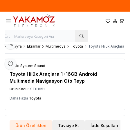
Yeni sezon ürünlerinde
%20
indirim
Favorilerim
Hesabım
Sepet
Paylaş
Ana Sayfa
Ekranlar
Multimedya
Toyota
Toyota Hilüx Araçlara 1
Favoriye Ekle
Audio System Sound
Toyota Hilüx Araçlara 1+16GB Android
Multimedia Navigasyon Oto Teyp
Ürün Kodu :
ST01651
Daha Fazla
Toyota
Ürün Özellikleri
Tavsiye Et
İade Koşulları