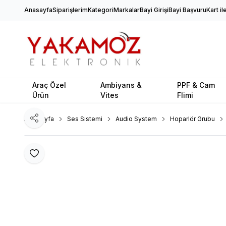
Anasayfa
Siparişlerim
Kategori
Markalar
Bayi Girişi
Bayi Başvuru
Kart i
Araç Özel
Ambiyans &
PPF & Cam
Ürün
Vites
Flimi
Ana Sayfa
Ses Sistemi
Audio System
Hoparlör Grubu
Paylaş
Favoriye Ekle