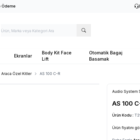
le Ödeme
Body Kit Face
Otomatik Bagaj
Ekranlar
Lift
Basamak
Araca Özel Kitler
AS 100 C-R
Audio System 
AS 100 C
Ürün Kodu :
T2
Ürün fiyatını g