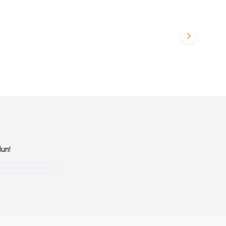
 GOLF V
Audio System Sound
X 200 GOLF V PLUS
Favorilere Ekle
i Girişi
yapınız
Ürün fiyatını görmek için
Bayi Girişi
yapınız
un!