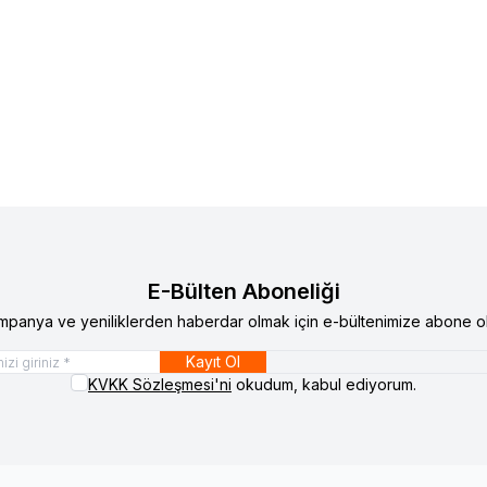
ystem Sound
R 507
Audio System Sound
X 200
lere Ekle
Favorilere Ekle
atını görmek için
Bayi Girişi
yapınız
Ürün fiyatını görmek için
Bay
E-Bülten Aboneliği
mpanya ve yeniliklerden haberdar olmak için e-bültenimize abone ol
Kayıt Ol
KVKK Sözleşmesi'ni
okudum, kabul ediyorum.