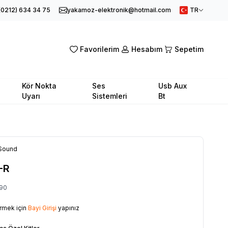
(0212) 634 34 75
yakamoz-elektronik@hotmail.com
TR
Favorilerim
Hesabım
Sepetim
Kör Nokta
Ses
Usb Aux
Uyarı
Sistemleri
Bt
Sound
-R
90
örmek için
Bayi Girişi
yapınız