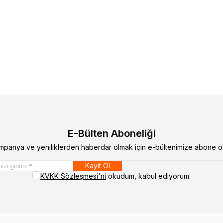
ystem Sound
R 507
Audio System Sound
X 200
lere Ekle
Favorilere Ekle
atını görmek için
Bayi Girişi
yapınız
Ürün fiyatını görmek için
Bay
E-Bülten Aboneliği
mpanya ve yeniliklerden haberdar olmak için e-bültenimize abone ol
Kayıt Ol
KVKK Sözleşmesi'ni
okudum, kabul ediyorum.