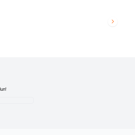
 GOLF V
Audio System Sound
X 200 GOLF V PLUS
Favorilere Ekle
i Girişi
yapınız
Ürün fiyatını görmek için
Bayi Girişi
yapınız
un!