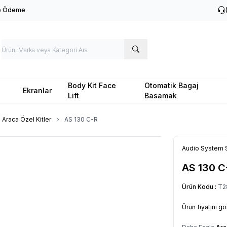
le Ödeme
Body Kit Face
Otomatik Bagaj
Ekranlar
Lift
Basamak
Araca Özel Kitler
AS 130 C-R
Audio System 
AS 130 C
Ürün Kodu :
T2
Ürün fiyatını g