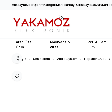
Anasayfa
Siparişlerim
Kategori
Markalar
Bayi Girişi
Bayi Başvuru
Kart i
Araç Özel
Ambiyans &
PPF & Cam
Ürün
Vites
Flimi
Ana Sayfa
Ses Sistemi
Audio System
Hoparlör Grubu
Paylaş
Favoriye Ekle