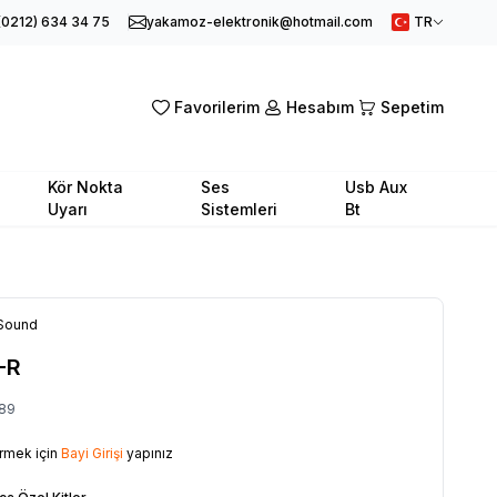
(0212) 634 34 75
yakamoz-elektronik@hotmail.com
TR
Favorilerim
Hesabım
Sepetim
Kör Nokta
Ses
Usb Aux
Uyarı
Sistemleri
Bt
Sound
-R
89
örmek için
Bayi Girişi
yapınız