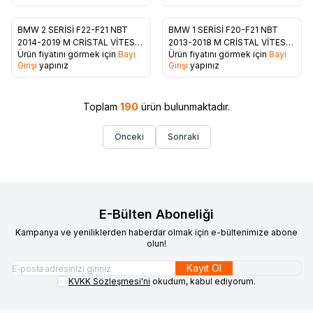
BMW 2 SERİSİ F22-F21 NBT
BMW 1 SERİSİ F20-F21 NBT
Favorilere Ekle
Favorilere Ekle
2014-2019 M CRİSTAL VİTES
2013-2018 M CRİSTAL VİTES
Ürün fiyatını görmek için
Bayi
Ürün fiyatını görmek için
Bayi
TOPUZU
TOPUZU
Girişi
yapınız
Girişi
yapınız
Toplam
190
ürün bulunmaktadır.
Önceki
Sonraki
E-Bülten Aboneliği
Kampanya ve yeniliklerden haberdar olmak için e-bültenimize abone
olun!
Kayıt Ol
KVKK Sözleşmesi'ni
okudum, kabul ediyorum.