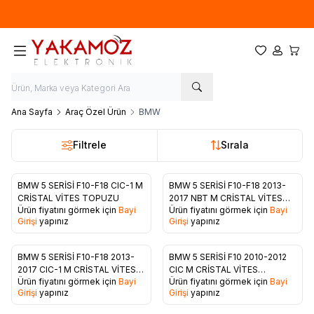
Yeni sezon ürünlerinde
%20
indirim
Favorilerim
Hesabım
Sepet
Ana Sayfa
Araç Özel Ürün
BMW
Filtrele
Sırala
BMW 5 SERİSİ F10-F18 CIC-1 M
BMW 5 SERİSİ F10-F18 2013-
Favorilere Ekle
Favorilere Ekle
CRİSTAL VİTES TOPUZU
2017 NBT M CRİSTAL VİTES
Ürün fiyatını görmek için
Bayi
Ürün fiyatını görmek için
Bayi
TOPUZU
Girişi
yapınız
Girişi
yapınız
BMW 5 SERİSİ F10-F18 2013-
BMW 5 SERİSİ F10 2010-2012
Favorilere Ekle
Favorilere Ekle
2017 CIC-1 M CRİSTAL VİTES
CIC M CRİSTAL VİTES
Ürün fiyatını görmek için
Bayi
Ürün fiyatını görmek için
Bayi
TOPUZU
TOPUZU
Girişi
yapınız
Girişi
yapınız