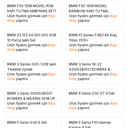
BMW F30 YENİ MODEL RGB
BMW F30 YENİ MODEL
Favorilere Ekle
Favorilere Ekle
KAPI TUTMA AMBİYANS SETİ
RAİNBOW KAPI TUTMA
Ürün fiyatını görmek için
Bayi
Ürün fiyatını görmek için
Bayi
AMBİYANS SETİ
Girişi
yapınız
Girişi
yapınız
BMW X3 İX3 X4 G01 G02 G08
BWM X1 Series F48,F49 Araç
Favorilere Ekle
Favorilere Ekle
10 Parça Işıklı Set
Yılları 2015+
Ürün fiyatını görmek için
Bayi
Ürün fiyatını görmek için
Bayi
Girişi
yapınız
Girişi
yapınız
BMW 3 Series G20 / G28 Işıklı
BMW 3 Serisi 19-22
Favorilere Ekle
Favorilere Ekle
Tweeter içinde
G20/G28/G21 BOWERS &
Ürün fiyatını görmek için
Bayi
Ürün fiyatını görmek için
Bayi
WİLKİNS Motorlu Işıklı Center
Girişi
yapınız
Girişi
yapınız
Kapağı
BMW 3 Serisi G20/G28/G21
BMW 6 Serisi G32 GT 9 Set
Favorilere Ekle
Favorilere Ekle
BOWERS & WİLKİNS 2018 UP
Ürün fiyatını görmek için
Bayi
Ürün fiyatını görmek için
Bayi
(Kolonsuz)
Girişi
yapınız
Girişi
yapınız
BMW 5 Serisi G30 9 Set
BMW 5 Serisi F10 Harman
Kardon 9 Set