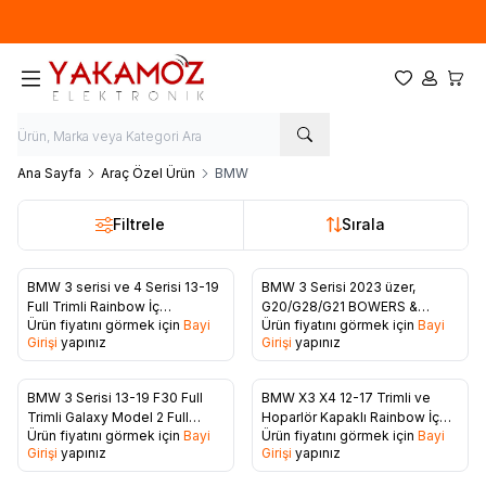
Yeni sezon ürünlerinde
%20
indirim
Favorilerim
Hesabım
Sepet
Ana Sayfa
Araç Özel Ürün
BMW
Filtrele
Sırala
BMW 3 serisi ve 4 Serisi 13-19
BMW 3 Serisi 2023 üzer,
Favorilere Ekle
Favorilere Ekle
Full Trimli Rainbow İç
G20/G28/G21 BOWERS &
Ürün fiyatını görmek için
Bayi
Ürün fiyatını görmek için
Bayi
Ambiyans Aydınlatması
WİLKİNS Motorlu Işıklı Center
Girişi
yapınız
Girişi
yapınız
Kapağı
BMW 3 Serisi 13-19 F30 Full
BMW X3 X4 12-17 Trimli ve
Favorilere Ekle
Favorilere Ekle
Trimli Galaxy Model 2 Full
Hoparlör Kapaklı Rainbow İç
Ürün fiyatını görmek için
Bayi
Ürün fiyatını görmek için
Bayi
Trimli İç Ambiyans
abiyans Aydınlatması
Girişi
yapınız
Girişi
yapınız
Aydınlatması