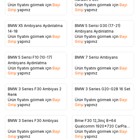
Favorilere Ekle
Favorilere Ekle
Ürün fiyatını görmek için
Bayi
Ürün fiyatını görmek için
Bayi
Girişi
yapınız
Girişi
yapınız
BMW X5 Ambiyans Aydınlatma
BMW 5 Serisi G30 (17-21)
Favorilere Ekle
Favorilere Ekle
14-18
Ambiyans Aydınlatma
Ürün fiyatını görmek için
Bayi
Ürün fiyatını görmek için
Bayi
Girişi
yapınız
Girişi
yapınız
BMW 5 Serisi F10 (10-17)
BMW 7 Serisi Ambiyans
Favorilere Ekle
Favorilere Ekle
Ambiyans Aydınlatma
Ürün fiyatını görmek için
Bayi
Ürün fiyatını görmek için
Bayi
Girişi
yapınız
Girişi
yapınız
BMW 3 Series F30 Ambiyas 2
BMW 3 Series G20-G28 16 Set
Favorilere Ekle
Favorilere Ekle
Renk
Ürün fiyatını görmek için
Bayi
Ürün fiyatını görmek için
Bayi
Girişi
yapınız
Girişi
yapınız
BMW 3 Series F30 Ambiyas
Bmw F30 12,3inç 8+64
Favorilere Ekle
Favorilere Ekle
Qualcomm 1920*720 CarPlay
Ürün fiyatını görmek için
Bayi
Ürün fiyatını görmek için
Bayi
Multimedya
Girişi
yapınız
Girişi
yapınız