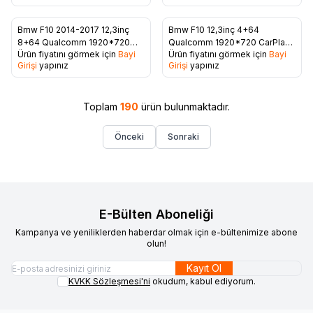
Bmw F10 2014-2017 12,3inç
Bmw F10 12,3inç 4+64
Favorilere Ekle
Favorilere Ekle
8+64 Qualcomm 1920*720
Qualcomm 1920*720 CarPlay
Ürün fiyatını görmek için
Bayi
Ürün fiyatını görmek için
Bayi
CarPlay Multimedya
Multimedya
Girişi
yapınız
Girişi
yapınız
Toplam
190
ürün bulunmaktadır.
Önceki
Sonraki
E-Bülten Aboneliği
Kampanya ve yeniliklerden haberdar olmak için e-bültenimize abone
olun!
Kayıt Ol
KVKK Sözleşmesi'ni
okudum, kabul ediyorum.