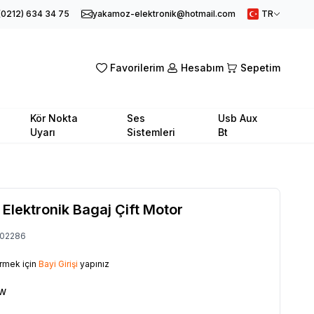
(0212) 634 34 75
yakamoz-elektronik@hotmail.com
TR
Favorilerim
Hesabım
Sepetim
Kör Nokta
Ses
Usb Aux
Uyarı
Sistemleri
Bt
Elektronik Bagaj Çift Motor
02286
örmek için
Bayi Girişi
yapınız
W