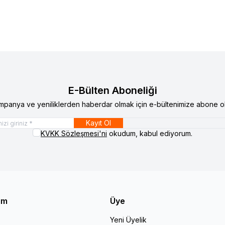
E-Bülten Aboneliği
mpanya ve yeniliklerden haberdar olmak için e-bültenimize abone ol
Kayıt Ol
KVKK Sözleşmesi'ni
okudum, kabul ediyorum.
şim
Üye
Yeni Üyelik