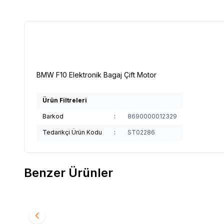
BMW F10 Elektronik Bagaj Çift Motor
Ürün Filtreleri
Barkod
:
8690000012329
Tedarikçi Ürün Kodu
:
ST02286
Benzer Ürünler
BMW G30 Elektronik Bagaj Çift motor
BMW G20 
Favorilere Ekle
Favori
Ürün fiyatını görmek için
Bayi Girişi
yapınız
Ürün fiy