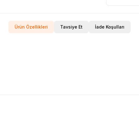
Ürün Özellikleri
Tavsiye Et
İade Koşulları
Elektronik Bagaj Tek motor (20)
BMW F30 Tek Motor Elektro
lere Ekle
Favorilere Ekle
atını görmek için
Bayi Girişi
yapınız
Ürün fiyatını görmek için
Bay