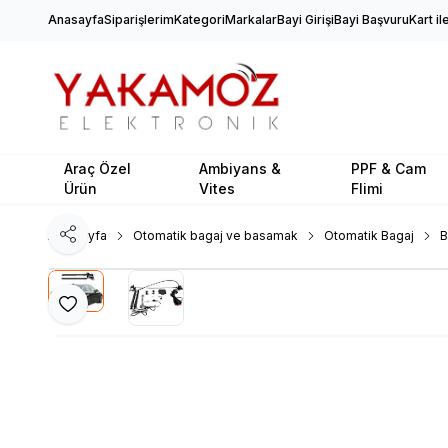
Anasayfa
Siparişlerim
Kategori
Markalar
Bayi Girişi
Bayi Başvuru
Kart i
Araç Özel
Ambiyans &
PPF & Cam
Ürün
Vites
Flimi
Ana Sayfa
Otomatik bagaj ve basamak
Otomatik Bagaj
Paylaş
Favoriye Ekle