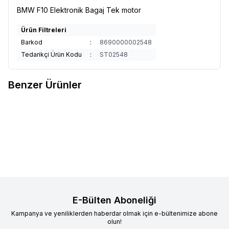
BMW F10 Elektronik Bagaj Tek motor
Ürün Filtreleri
Barkod
:
8690000002548
Tedarikçi Ürün Kodu
:
ST02548
Benzer Ürünler
BMW G30 Elektronik Bagaj Çift
BMW G20 Elektronik Bagaj Tek
Favorilere Ekle
Favorilere Ekle
motor
motor (20)
Ürün fiyatını görmek için
Bayi
Ürün fiyatını görmek için
Bayi
Girişi
yapınız
Girişi
yapınız
E-Bülten Aboneliği
Kampanya ve yeniliklerden haberdar olmak için e-bültenimize abone
olun!