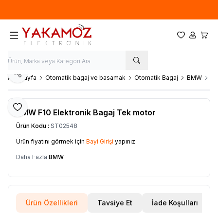
Yeni sezon ürünlerinde
%20
indirim
Favorilerim
Hesabım
Sepet
Paylaş
Ana Sayfa
Otomatik bagaj ve basamak
Otomatik Bagaj
BMW
BM
Favoriye Ekle
BMW F10 Elektronik Bagaj Tek motor
Ürün Kodu :
ST02548
Ürün fiyatını görmek için
Bayi Girişi
yapınız
Daha Fazla
BMW
Ürün Özellikleri
Tavsiye Et
İade Koşulları