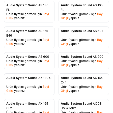
Audio System Sound
AS 130
Audio System Sound
AS 165
Favorilere Ekle
Favorilere Ekle
FL
FL
Ürün fiyatını görmek için
Bayi
Ürün fiyatını görmek için
Bayi
Girişi
yapınız
Girişi
yapınız
Audio System Sound
AS 165
Audio System Sound
AS 507
Favorilere Ekle
Favorilere Ekle
E46
Ürün fiyatını görmek için
Bayi
Ürün fiyatını görmek için
Bayi
Girişi
yapınız
Girişi
yapınız
Audio System Sound
AS 609
Audio System Sound
AS 200
Ürün fiyatını görmek için
Bayi
Ürün fiyatını görmek için
Bayi
Favorilere Ekle
Favorilere Ekle
Girişi
yapınız
Girişi
yapınız
Audio System Sound
AX 130 C
Audio System Sound
AX 165
Favorilere Ekle
Favorilere Ekle
C-4
Ürün fiyatını görmek için
Bayi
Ürün fiyatını görmek için
Bayi
Girişi
yapınız
Girişi
yapınız
Audio System Sound
AX 165
Audio System Sound
AX 08
Favorilere Ekle
Favorilere Ekle
C-2
BMW MK2
Ürün fiyatını görmek için
Bayi
Ürün fiyatını görmek için
Bayi