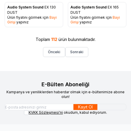
Audio System Sound
EX 130
Audio System Sound
EX 165
Favorilere Ekle
Favorilere Ekle
DUST
DUST
Ürün fiyatını görmek için
Bayi
Ürün fiyatını görmek için
Bayi
Girişi
yapınız
Girişi
yapınız
Toplam
112
ürün bulunmaktadır.
Önceki
Sonraki
E-Bülten Aboneliği
Kampanya ve yeniliklerden haberdar olmak için e-bültenimize abone
olun!
Kayıt Ol
KVKK Sözleşmesi'ni
okudum, kabul ediyorum.