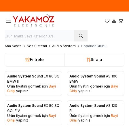
Yeni sezon ürünlerinde
%20
indirim
Favorilerim
Hesabım
Sepet
Ana Sayfa
Ses Sistemi
Audio System
Hoparlör Grubu
Filtrele
Sırala
Audio System Sound
EX 80 SQ
Audio System Sound
AS 100
Favorilere Ekle
Favorilere Ekle
BMW II
BMW
Ürün fiyatını görmek için
Bayi
Ürün fiyatını görmek için
Bayi
Girişi
yapınız
Girişi
yapınız
Audio System Sound
EX 80 SQ
Audio System Sound
AS 120
Favorilere Ekle
Favorilere Ekle
GOLF V
FL
Ürün fiyatını görmek için
Bayi
Ürün fiyatını görmek için
Bayi
Girişi
yapınız
Girişi
yapınız