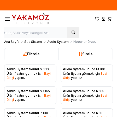
Yeni sezon ürünlerinde
%20
indirim
Favorilerim
Hesabım
Sepet
Ana Sayfa
Ses Sistemi
Audio System
Hoparlör Grubu
Filtrele
Sırala
Audio System Sound
M 130
Audio System Sound
M 100
Ürün fiyatını görmek için
Bayi
Ürün fiyatını görmek için
Bayi
Favorilere Ekle
Favorilere Ekle
Girişi
yapınız
Girişi
yapınız
Audio System Sound
MX165
Audio System Sound
R 165
Ürün fiyatını görmek için
Bayi
Ürün fiyatını görmek için
Bayi
Favorilere Ekle
Favorilere Ekle
Girişi
yapınız
Girişi
yapınız
Audio System Sound
R 130
Audio System Sound
R 100