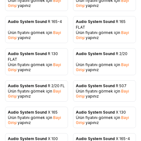
Ürün fiyatını görmek için
Bayi
Ürün fiyatını görmek için
Bayi
Favorilere Ekle
Favorilere Ekle
Girişi
yapınız
Girişi
yapınız
Audio System Sound
R 165-4
Audio System Sound
R 165
Favorilere Ekle
Favorilere Ekle
FLAT
Ürün fiyatını görmek için
Bayi
Ürün fiyatını görmek için
Bayi
Girişi
yapınız
Girişi
yapınız
Audio System Sound
R 130
Audio System Sound
R 2/20
Favorilere Ekle
Favorilere Ekle
FLAT
Ürün fiyatını görmek için
Bayi
Ürün fiyatını görmek için
Bayi
Girişi
yapınız
Girişi
yapınız
Audio System Sound
R 2/20 FL
Audio System Sound
R 507
Ürün fiyatını görmek için
Bayi
Ürün fiyatını görmek için
Bayi
Favorilere Ekle
Favorilere Ekle
Girişi
yapınız
Girişi
yapınız
Audio System Sound
X 165
Audio System Sound
X 130
Ürün fiyatını görmek için
Bayi
Ürün fiyatını görmek için
Bayi
Favorilere Ekle
Favorilere Ekle
Girişi
yapınız
Girişi
yapınız
Audio System Sound
X 100
Audio System Sound
X 165-4