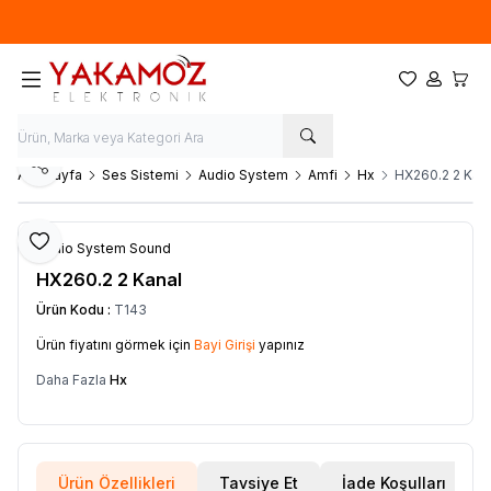
Yeni sezon ürünlerinde
%20
indirim
Favorilerim
Hesabım
Sepet
Paylaş
Ana Sayfa
Ses Sistemi
Audio System
Amfi
Hx
HX260.2 2 Kan
Favoriye Ekle
Audio System Sound
HX260.2 2 Kanal
Ürün Kodu :
T143
Ürün fiyatını görmek için
Bayi Girişi
yapınız
Daha Fazla
Hx
Ürün Özellikleri
Tavsiye Et
İade Koşulları