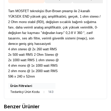
Tam MOSFET teknolojisi Burr-Brown preamp ile 2-kanallı
YÜKSEK END yüksek güç amplifikatörü, gerçek, 1 ohm stereo /
2 Ohm mono stabil (RDI), değişken sıcaklık bağımlı soğutma
fanı, daha verimli analog amplifikatör, çok yüksek verimlilik, 0-
değişken faz kayması "doğrudan karşı" 0,2-8 V 360 °, zarif
tasarımı, ses altı filtre, verimli güvenlik sistemi (mwpc), son
derece geniş giriş hassasiyeti
4 ohm stereo @ 2x 260 watt RMS
2x 500 watt RMS 2 Ohm Stereo @
2x 1000 watt RMS 1 ohm stereo @
4 ohm mono @ 1x 1000 watt RMS
2 ohm mono @ 1x 2000 watt RMS
596 x 240 x 52mm
Ürün Filtreleri
Tedarikçi Ürün Kodu
:
143
Benzer Ürünler