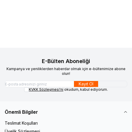
Audio System Sound
HX85.4 4
Audio System Sound
HX175.4 4
Favorilere Ekle
Favorilere Ekle
Kanal
Kanal
Ürün fiyatını görmek için
Bayi
Ürün fiyatını görmek için
Bayi
Girişi
yapınız
Girişi
yapınız
E-Bülten Aboneliği
Kampanya ve yeniliklerden haberdar olmak için e-bültenimize abone
olun!
Kayıt Ol
KVKK Sözleşmesi'ni
okudum, kabul ediyorum.
Önemli Bilgiler
Teslimat Koşulları
Üyelik Sözleşmesi