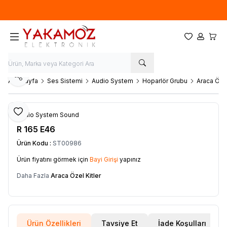
Yeni sezon ürünlerinde
%20
indirim
Favorilerim
Hesabım
Sepet
Paylaş
Ana Sayfa
Ses Sistemi
Audio System
Hoparlör Grubu
Araca Özel
Favoriye Ekle
Audio System Sound
R 165 E46
Ürün Kodu :
ST00986
Ürün fiyatını görmek için
Bayi Girişi
yapınız
Daha Fazla
Araca Özel Kitler
Ürün Özellikleri
Tavsiye Et
İade Koşulları