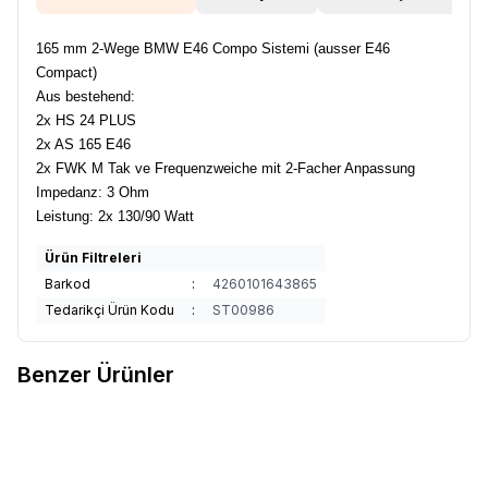
165 mm 2-Wege BMW E46 Compo Sistemi (ausser E46
Compact)
Aus bestehend:
2x HS 24 PLUS
2x AS 165 E46
2x FWK M Tak ve Frequenzweiche mit 2-Facher Anpassung
Impedanz: 3 Ohm
Leistung: 2x 130/90 Watt
Ürün Filtreleri
Barkod
:
4260101643865
Tedarikçi Ürün Kodu
:
ST00986
Benzer Ürünler
Audio System Sound
X 507
Audio System Sound
R 507
Favorilere Ekle
Favorilere Ekle
Ürün fiyatını görmek için
Bayi
Ürün fiyatını görmek için
Bayi
Girişi
yapınız
Girişi
yapınız