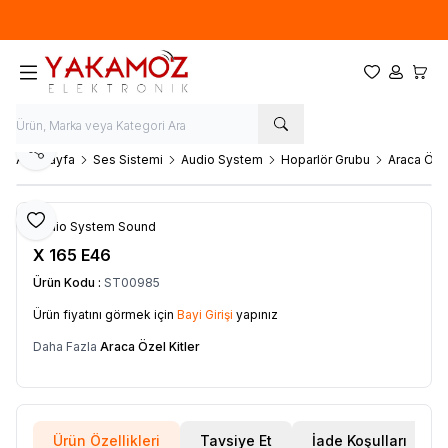
Yeni sezon ürünlerinde
%20
indirim
Favorilerim
Hesabım
Sepet
Paylaş
Ana Sayfa
Ses Sistemi
Audio System
Hoparlör Grubu
Araca Özel
Favoriye Ekle
Audio System Sound
X 165 E46
Ürün Kodu :
ST00985
Ürün fiyatını görmek için
Bayi Girişi
yapınız
Daha Fazla
Araca Özel Kitler
Ürün Özellikleri
Tavsiye Et
İade Koşulları