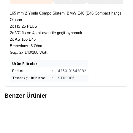
165 mm 2 Yönlü Compo Sistemi BMW E46 (E46 Compact hariç)
Oluşan:
2x HS 25 PLUS
2x VC fiş ve 4 kat ayarı ile geçit oynamak
2x AS 165 E46
Empedans: 3 Ohm
Güç: 2x 140/100 Watt
Ürün Filtreleri
Barkod
:
4260101642882
Tedarikçi Ürün Kodu
:
ST00985
Benzer Ürünler
Audio System Sound
X 507
Audio System Sound
R 507
Favorilere Ekle
Favorilere Ekle
Ürün fiyatını görmek için
Bayi
Ürün fiyatını görmek için
Bayi
Girişi
yapınız
Girişi
yapınız