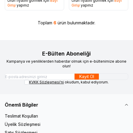
Ürün fiyatını görmek için
Bayi
Ürün fiyatını görmek için
Bayi
Favorilere Ekle
Favorilere Ekle
Girişi
yapınız
Girişi
yapınız
Toplam
6
ürün bulunmaktadır.
E-Bülten Aboneliği
Kampanya ve yeniliklerden haberdar olmak için e-bültenimize abone
olun!
Kayıt Ol
KVKK Sözleşmesi'ni
okudum, kabul ediyorum.
Önemli Bilgiler
Teslimat Koşulları
Üyelik Sözleşmesi
Satış Sözleşmesi