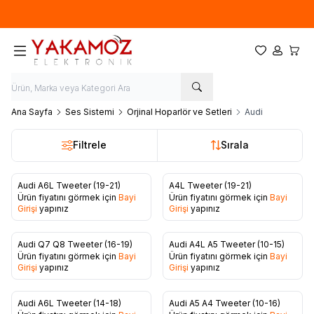
Yeni sezon ürünlerinde
%20
indirim
Favorilerim
Hesabım
Sepet
Ana Sayfa
Ses Sistemi
Orjinal Hoparlör ve Setleri
Audi
Filtrele
Sırala
Audi A6L Tweeter (19-21)
A4L Tweeter (19-21)
Ürün fiyatını görmek için
Bayi
Ürün fiyatını görmek için
Bayi
Favorilere Ekle
Favorilere Ekle
Girişi
yapınız
Girişi
yapınız
Audi Q7 Q8 Tweeter (16-19)
Audi A4L A5 Tweeter (10-15)
Ürün fiyatını görmek için
Bayi
Ürün fiyatını görmek için
Bayi
Favorilere Ekle
Favorilere Ekle
Girişi
yapınız
Girişi
yapınız
Audi A6L Tweeter (14-18)
Audi A5 A4 Tweeter (10-16)