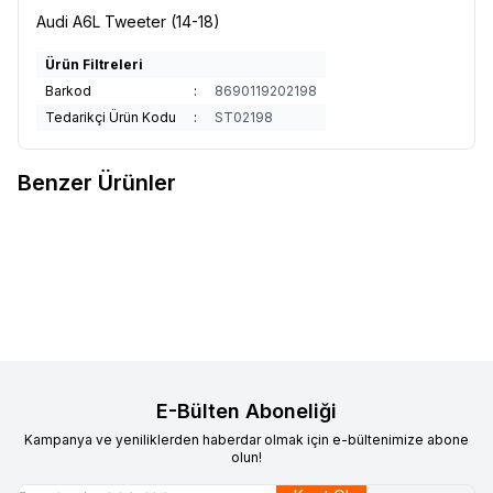
Audi A6L Tweeter (14-18)
Ürün Filtreleri
Barkod
:
8690119202198
Tedarikçi Ürün Kodu
:
ST02198
Benzer Ürünler
Audi A6L Tweeter (19-21)
A4L Tweeter (19-21)
Ürün fiyatını görmek için
Bayi
Ürün fiyatını görmek için
Bayi
Favorilere Ekle
Favorilere Ekle
Girişi
yapınız
Girişi
yapınız
E-Bülten Aboneliği
Kampanya ve yeniliklerden haberdar olmak için e-bültenimize abone
olun!