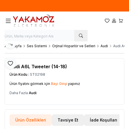
Yeni sezon ürünlerinde
%20
indirim
Favorilerim
Hesabım
Sepet
Paylaş
Ana Sayfa
Ses Sistemi
Orjinal Hoparlör ve Setleri
Audi
Audi A6L
Favoriye Ekle
Audi A6L Tweeter (14-18)
Ürün Kodu :
ST02198
Ürün fiyatını görmek için
Bayi Girişi
yapınız
Daha Fazla
Audi
Ürün Özellikleri
Tavsiye Et
İade Koşulları