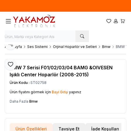
Yeni sezon ürünlerinde
%20
indirim
Favorilerim
Hesabım
Sepet
Paylaş
Ana Sayfa
Ses Sistemi
Orjinal Hoparlör ve Setleri
Bmw
BMW 7 Se
Favoriye Ekle
BMW 7 Serisi F01/02/03/04 BAMG &OIVESEN
Işıklı Center Hoparlör (2008-2015)
Ürün Kodu :
ST02758
Ürün fiyatını görmek için
Bayi Girişi
yapınız
Daha Fazla
Bmw
Ürün Özellikleri
Tavsiye Et
İade Koşulları