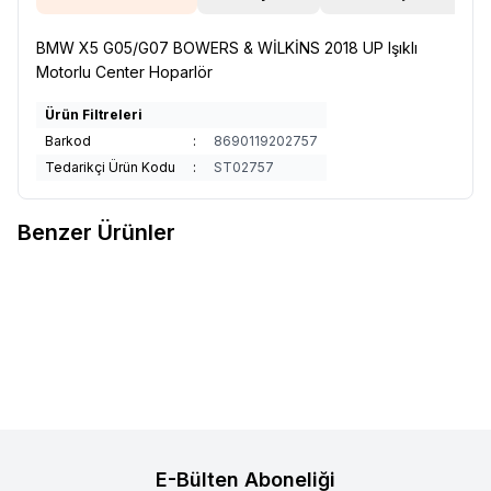
BMW X5 G05/G07 BOWERS & WİLKİNS 2018 UP Işıklı
Motorlu Center Hoparlör
Ürün Filtreleri
Barkod
:
8690119202757
Tedarikçi Ürün Kodu
:
ST02757
Benzer Ürünler
BMW 5 Serisi 2018-2020 2021-
BMW 3 Serisi 2018-2020 2021-
Favorilere Ekle
Favorilere Ekle
2023 Orjinal Uyumlu Ses Sistemi
2023 Üniversal For X1 X2 X3 X4
Ürün fiyatını görmek için
Bayi
Ürün fiyatını görmek için
Bayi
X5 X6 Need Extra Accessoıres
Girişi
yapınız
Girişi
yapınız
Orjinal Uyumlu Ses Sistemi
E-Bülten Aboneliği