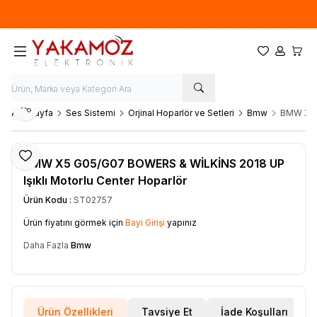
Yeni sezon ürünlerinde
%20
indirim
Favorilerim
Hesabım
Sepet
Paylaş
Ana Sayfa
Ses Sistemi
Orjinal Hoparlör ve Setleri
Bmw
BMW X5 G
Favoriye Ekle
BMW X5 G05/G07 BOWERS & WİLKİNS 2018 UP
Işıklı Motorlu Center Hoparlör
Ürün Kodu :
ST02757
Ürün fiyatını görmek için
Bayi Girişi
yapınız
Daha Fazla
Bmw
Ürün Özellikleri
Tavsiye Et
İade Koşulları